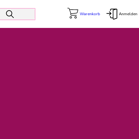
Warenkorb
Anmelden
X
 Er wird unterstützt von den Prokuristen Kerstin Walter und Kai
freut sich das operative Management auf die Weiterentwicklung
rativen Betrieb in gewohntem Umfang fort.
freuen uns auf eine weiterhin konstruktive Zusammenarbeit.
ftigen Rechnungen finden: