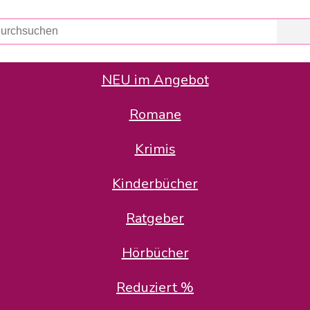
NEU im Angebot
Romane
er Avus Buch & Medien GmbH
 Geschäfte der Avus Buch & Medien GmbH.
Krimis
stätte zurück: Karl-Otto Binder übernimmt die Geschäftsführung.
Gesellschafter, welche die AVUS langfristig begleiten möchten, 
Kinderbücher
sitz in der Schanzenstr. 13, 51063 Köln und führt dort den ope
Ratgeber
en bekannten Rufnummern und E-Mail- Adressen erreichbar.
möchten wir uns bei allen Kunden und Lieferanten bedanken und 
Hörbücher
kverbindung, die Sie selbstverständlich auch auf den kün
Reduziert %
5 | BIC COKSDE33