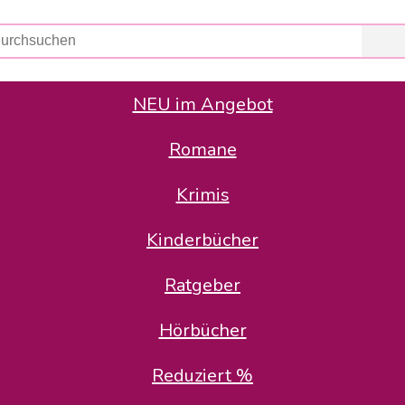
NEU im Angebot
Romane
er Avus Buch & Medien GmbH
 Geschäfte der Avus Buch & Medien GmbH.
Krimis
stätte zurück: Karl-Otto Binder übernimmt die Geschäftsführung.
Gesellschafter, welche die AVUS langfristig begleiten möchten, 
Kinderbücher
sitz in der Schanzenstr. 13, 51063 Köln und führt dort den ope
Ratgeber
en bekannten Rufnummern und E-Mail- Adressen erreichbar.
möchten wir uns bei allen Kunden und Lieferanten bedanken und 
Hörbücher
kverbindung, die Sie selbstverständlich auch auf den kün
Reduziert %
5 | BIC COKSDE33