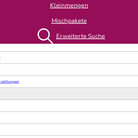
Kleinmengen
ete
Belletristik: allgemein und literarisch, nicht nach Genre
Mischpakete
Thema-Klassifikation
Erweiterte Suche
e
erzählungen