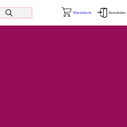
Warenkorb
Anmelden
X
 Er wird unterstützt von den Prokuristen Kerstin Walter und Kai
freut sich das operative Management auf die Weiterentwicklung
rativen Betrieb in gewohntem Umfang fort.
freuen uns auf eine weiterhin konstruktive Zusammenarbeit.
ftigen Rechnungen finden: