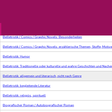
Thema-Klassifikation
Belletristik und verwandte Gebi
Action- / Abenteuerromane
Belletristik / Comics / Graphic Novels: Besonderheiten
Belletristik / Comics / Graphic Novels: erzählerische Themen, Stoffe, Motiv
Belletristik: Humor
Belletristik: Traditionelle oder kulturelle und wahre Geschichten und Nach
Belletristik: allgemein und literarisch, nicht nach Genre
Belletristik: begleitende Literatur
Belletristik: religiös, spirituell
Biografischer Roman / Autobiografischer Roman