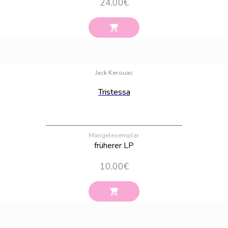
24,00
€
Bestand:
100
Jack Kerouac
Tristessa
Mängelexemplar
früherer LP
10,00
€
Bestand:
100