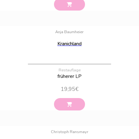
Bestand:
100
Anja Baumheier
Kranichland
Restauflage
früherer LP
19,95
€
Bestand:
46
Christoph Ransmayr