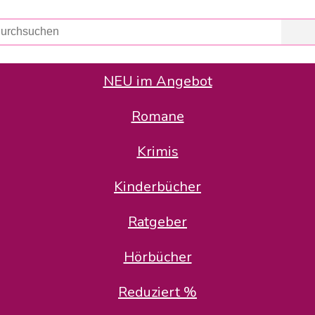
NEU im Angebot
Romane
er Avus Buch & Medien GmbH
 Geschäfte der Avus Buch & Medien GmbH.
Krimis
stätte zurück: Karl-Otto Binder übernimmt die Geschäftsführung.
Gesellschafter, welche die AVUS langfristig begleiten möchten, 
Kinderbücher
sitz in der Schanzenstr. 13, 51063 Köln und führt dort den ope
Ratgeber
en bekannten Rufnummern und E-Mail- Adressen erreichbar.
möchten wir uns bei allen Kunden und Lieferanten bedanken und 
Hörbücher
kverbindung, die Sie selbstverständlich auch auf den kün
Reduziert %
5 | BIC COKSDE33