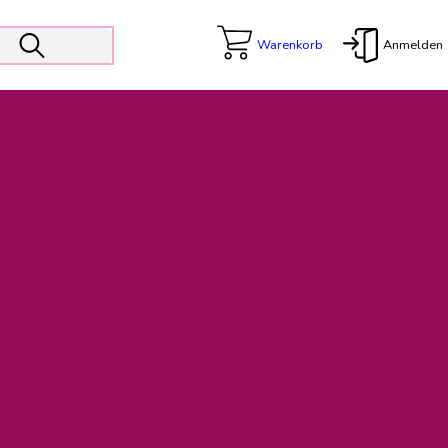
Warenkorb
Anmelden
X
 Er wird unterstützt von den Prokuristen Kerstin Walter und Kai
freut sich das operative Management auf die Weiterentwicklung
rativen Betrieb in gewohntem Umfang fort.
freuen uns auf eine weiterhin konstruktive Zusammenarbeit.
ftigen Rechnungen finden: