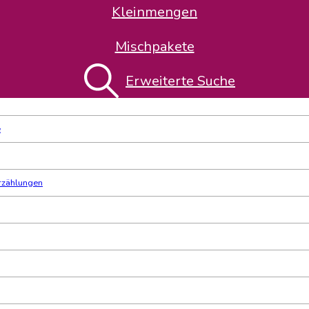
Kleinmengen
ete
Familienleben
Mischpakete
Thema-Klassifikation
Erweiterte Suche
e
erzählungen