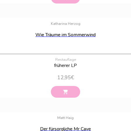
Katharina Herzog
Wie Träume im Sommerwind
Restauflage
früherer LP
12,95
€
Matt Haig
Der fürsorgliche Mr Cave