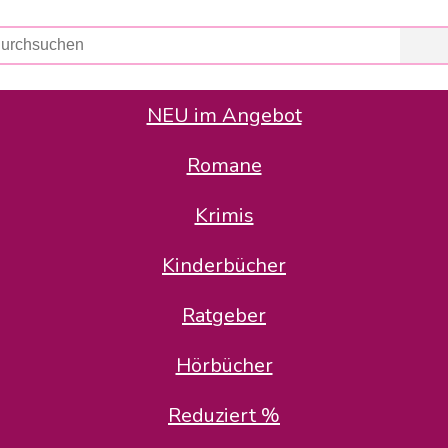
NEU im Angebot
Romane
er Avus Buch & Medien GmbH
 Geschäfte der Avus Buch & Medien GmbH.
Krimis
stätte zurück: Karl-Otto Binder übernimmt die Geschäftsführung.
Gesellschafter, welche die AVUS langfristig begleiten möchten, 
Kinderbücher
sitz in der Schanzenstr. 13, 51063 Köln und führt dort den ope
Ratgeber
en bekannten Rufnummern und E-Mail- Adressen erreichbar.
möchten wir uns bei allen Kunden und Lieferanten bedanken und 
Hörbücher
kverbindung, die Sie selbstverständlich auch auf den kün
Reduziert %
5 | BIC COKSDE33