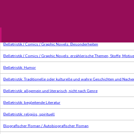
Thema-Klassifikation
Belletristik und verwandte Gebi
Action- / Abenteuerromane
Belletristik / Comics / Graphic Novels: Besonderheiten
Belletristik / Comics / Graphic Novels: erzählerische Themen, Stoffe, Motiv
Belletristik: Humor
Belletristik: Traditionelle oder kulturelle und wahre Geschichten und Nach
Belletristik: allgemein und literarisch, nicht nach Genre
Belletristik: begleitende Literatur
Belletristik: religiös, spirituell
Biografischer Roman / Autobiografischer Roman