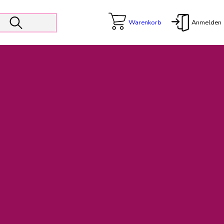
Warenkorb
Anmelden
X
 Er wird unterstützt von den Prokuristen Kerstin Walter und Kai
freut sich das operative Management auf die Weiterentwicklung
rativen Betrieb in gewohntem Umfang fort.
freuen uns auf eine weiterhin konstruktive Zusammenarbeit.
ftigen Rechnungen finden: