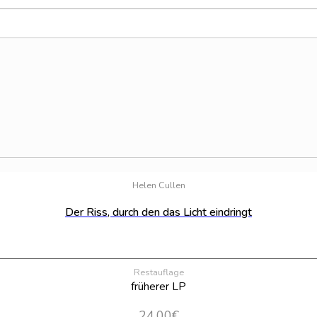
Helen Cullen
Der Riss, durch den das Licht eindringt
Restauflage
früherer LP
24,00
€