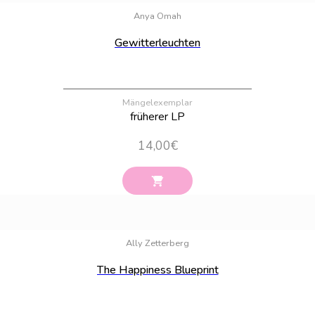
Anya Omah
Gewitterleuchten
Mängelexemplar
früherer LP
14,00
€
Bestand:
58
Ally Zetterberg
The Happiness Blueprint