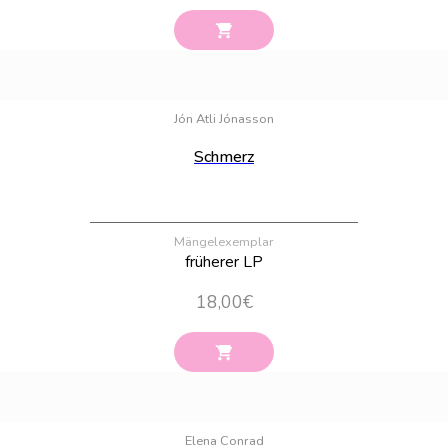
Bestand:
100
Jón Atli Jónasson
Schmerz
Mängelexemplar
früherer LP
18,00
€
Bestand:
100
Elena Conrad