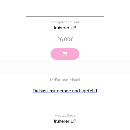
Mängelexemplar
früherer LP
26,00
€
Bestand:
100
McFarlane, Mhairi
Du hast mir gerade noch gefehlt
Restauflage
früherer LP