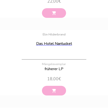
22,00
€
Bestand:
40
Elin Hilderbrand
Das Hotel Nantucket
Mängelexemplar
früherer LP
18,00
€
Bestand:
100