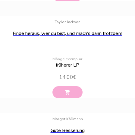
Bestand:
100
Taylor Jackson
Finde heraus, wer du bist, und mach’s dann trotzdem
Mängelexemplar
früherer LP
14,00
€
Bestand:
100
Margot Käßmann
Gute Besserung