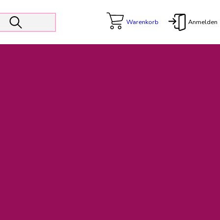
Warenkorb
Anmelden
X
 Er wird unterstützt von den Prokuristen Kerstin Walter und Kai
freut sich das operative Management auf die Weiterentwicklung
rativen Betrieb in gewohntem Umfang fort.
freuen uns auf eine weiterhin konstruktive Zusammenarbeit.
ftigen Rechnungen finden: