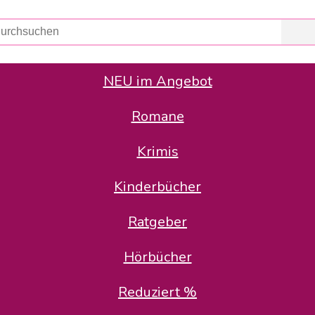
NEU im Angebot
Romane
er Avus Buch & Medien GmbH
 Geschäfte der Avus Buch & Medien GmbH.
Krimis
stätte zurück: Karl-Otto Binder übernimmt die Geschäftsführung.
Gesellschafter, welche die AVUS langfristig begleiten möchten, 
Kinderbücher
sitz in der Schanzenstr. 13, 51063 Köln und führt dort den ope
Ratgeber
en bekannten Rufnummern und E-Mail- Adressen erreichbar.
möchten wir uns bei allen Kunden und Lieferanten bedanken und 
Hörbücher
kverbindung, die Sie selbstverständlich auch auf den kün
Reduziert %
5 | BIC COKSDE33