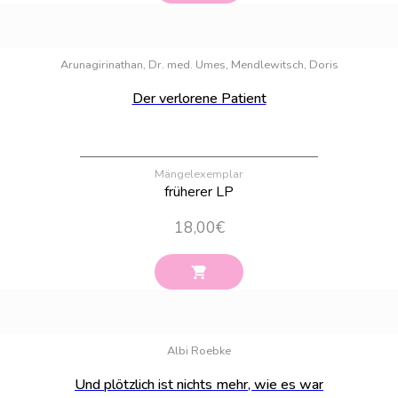
Bestand:
12
Arunagirinathan, Dr. med. Umes, Mendlewitsch, Doris
Der verlorene Patient
Mängelexemplar
früherer LP
18,00
€
Bestand:
44
Albi Roebke
Und plötzlich ist nichts mehr, wie es war