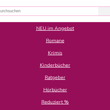
NEU im Angebot
Romane
er Avus Buch & Medien GmbH
 Geschäfte der Avus Buch & Medien GmbH.
Krimis
stätte zurück: Karl-Otto Binder übernimmt die Geschäftsführung.
Gesellschafter, welche die AVUS langfristig begleiten möchten, 
Kinderbücher
sitz in der Schanzenstr. 13, 51063 Köln und führt dort den ope
Ratgeber
en bekannten Rufnummern und E-Mail- Adressen erreichbar.
möchten wir uns bei allen Kunden und Lieferanten bedanken und 
Hörbücher
kverbindung, die Sie selbstverständlich auch auf den kün
Reduziert %
5 | BIC COKSDE33