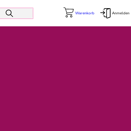
Warenkorb
Anmelden
X
 Er wird unterstützt von den Prokuristen Kerstin Walter und Kai
freut sich das operative Management auf die Weiterentwicklung
rativen Betrieb in gewohntem Umfang fort.
freuen uns auf eine weiterhin konstruktive Zusammenarbeit.
ftigen Rechnungen finden: