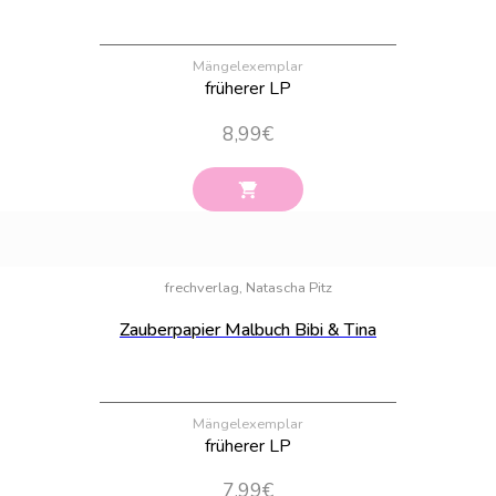
Mängelexemplar
früherer LP
8,99
€
Bestand:
1
frechverlag, Natascha Pitz
Zauberpapier Malbuch Bibi & Tina
Mängelexemplar
früherer LP
7,99
€