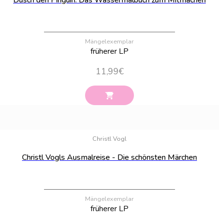
Dusch den Pinguin. Das Wassermalbuch zum Mitmachen
Mängelexemplar
früherer LP
11,99
€
Bestand:
100
Christl Vogl
Christl Vogls Ausmalreise - Die schönsten Märchen
Mängelexemplar
früherer LP