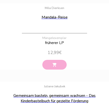
Bestand:
3
Mila Dierksen
Mandala-Reise
Mängelexemplar
früherer LP
12,99
€
Bestand:
43
Juliane Jakubek
Gemeinsam basteln, gemeinsam wachsen - Das
Kinderbastelbuch für gezielte Förderung