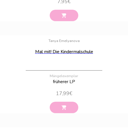
7,95
€
Bestand:
17
Tanya Emelyanova
Mal mit! Die Kindermalschule
Mängelexemplar
früherer LP
17,99
€
Bestand:
11