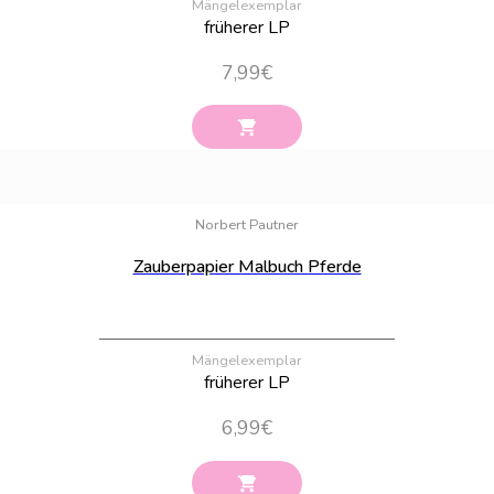
Mängelexemplar
früherer LP
7,99
€
Bestand:
66
Norbert Pautner
Zauberpapier Malbuch Pferde
Mängelexemplar
früherer LP
6,99
€