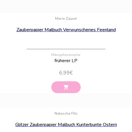
Bestand:
47
Marie Zippel
Zauberpapier Malbuch Verwunschenes Feenland
Mängelexemplar
früherer LP
6,99
€
Bestand:
11
Natascha Pitz
Glitzer Zauberpapier Malbuch Kunterbunte Ostern