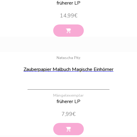
früherer LP
14,99
€
Bestand:
100
Natascha Pitz
Zauberpapier Malbuch Magische Einhörner
Mängelexemplar
früherer LP
7,99
€