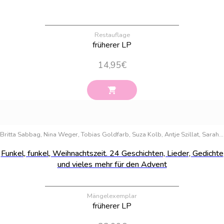
Restauflage
früherer LP
14,95
€
Bestand:
31
Britta Sabbag, Nina Weger, Tobias Goldfarb, Suza Kolb, Antje Szillat, Sarah M. Kempen, Cally Stronk, Christin-Marie Below, Antje Herden, Anastasia Braun, Deniz Selek, Kai Pannen, Judith Kleinschmidt, Emma Stern
Funkel, funkel, Weihnachtszeit. 24 Geschichten, Lieder, Gedichte
und vieles mehr für den Advent
Mängelexemplar
früherer LP