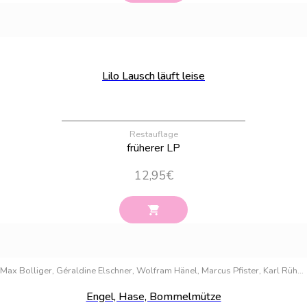
Bestand:
15
Lilo Lausch läuft leise
Restauflage
früherer LP
12,95
€
Bestand:
44
Max Bolliger, Géraldine Elschner, Wolfram Hänel, Marcus Pfister, Karl Rühmann, Gerda Marie Scheidl, Leo Tolstoi, Brigitte Weninger
Engel, Hase, Bommelmütze