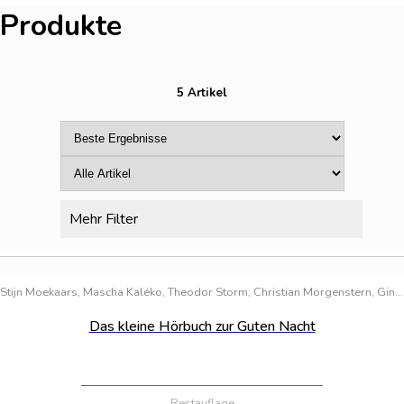
Produkte
5 Artikel
Mehr Filter
Bestand:
100
Stijn Moekaars, Mascha Kaléko, Theodor Storm, Christian Morgenstern, Gina Ruck-Pauquèt, Ulrich Steier, Heinrich Hannover, Prof. Dr. Fredrik Vahle
Das kleine Hörbuch zur Guten Nacht
Restauflage