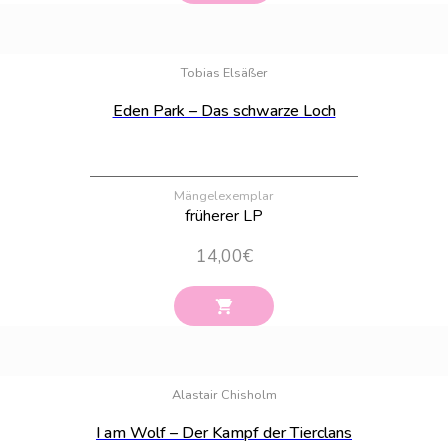
Bestand:
15
Tobias Elsäßer
Eden Park – Das schwarze Loch
Mängelexemplar
früherer LP
14,00
€
Bestand:
38
Alastair Chisholm
I am Wolf – Der Kampf der Tierclans