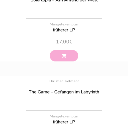
Solartopia – Am Anfang der Welt
Mängelexemplar
früherer LP
17,00
€
Bestand:
21
Christian Tielmann
The Game – Gefangen im Labyrinth
Mängelexemplar
früherer LP