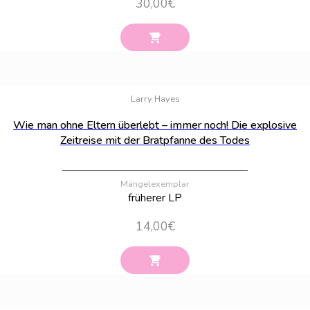
30,00
€
Bestand:
100
Larry Hayes
Wie man ohne Eltern überlebt – immer noch! Die explosive
Zeitreise mit der Bratpfanne des Todes
Mängelexemplar
früherer LP
14,00
€
Bestand:
64