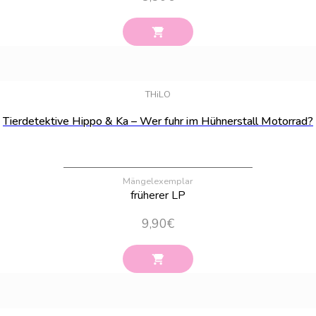
Bestand:
35
THiLO
Tierdetektive Hippo & Ka – Wer fuhr im Hühnerstall Motorrad?
Mängelexemplar
früherer LP
9,90
€
Bestand:
16