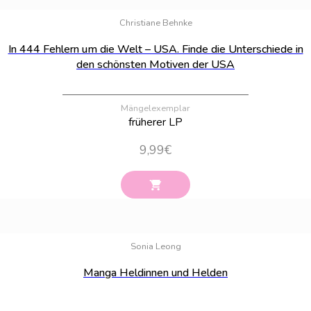
Bestand:
3
Christiane Behnke
In 444 Fehlern um die Welt – USA. Finde die Unterschiede in
den schönsten Motiven der USA
Mängelexemplar
früherer LP
9,99
€
Bestand:
100
Sonia Leong
Manga Heldinnen und Helden