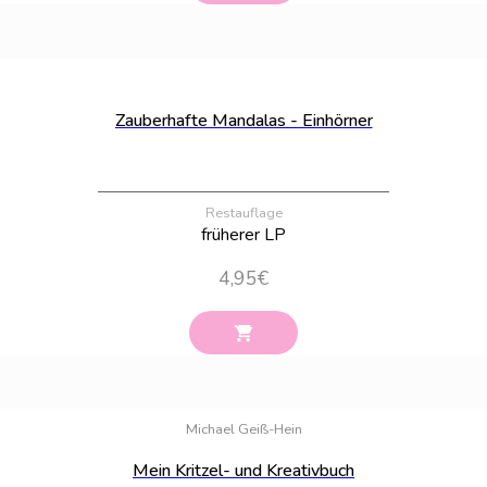
Bestand:
100
Zauberhafte Mandalas - Einhörner
Restauflage
früherer LP
4,95
€
Bestand:
100
Michael Geiß-Hein
Mein Kritzel- und Kreativbuch