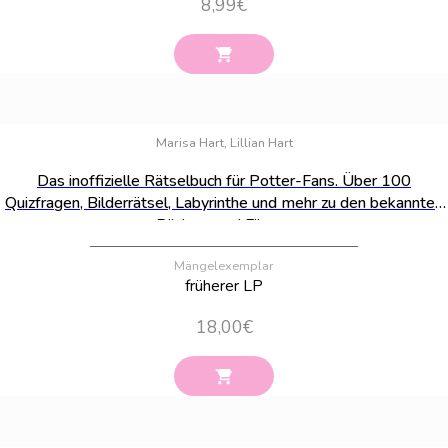
8,99
€
Bestand:
11
Marisa Hart, Lillian Hart
Das inoffizielle Rätselbuch für Potter-Fans. Über 100
Quizfragen, Bilderrätsel, Labyrinthe und mehr zu den bekannten
Büchern und Filmen
Mängelexemplar
früherer LP
18,00
€
Bestand:
29