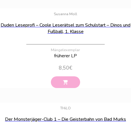
Bestand:
80
Susanna Moll
Duden Leseprofi – Coole Leserätsel zum Schulstart – Dinos und
Fußball, 1. Klasse
Mängelexemplar
früherer LP
8,50
€
Bestand:
63
THiLO
Der Monsterjäger-Club 1 – Die Geisterbahn von Bad Murks