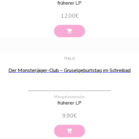
früherer LP
12,00
€
Bestand:
7
THiLO
Der Monsterjäger-Club – Gruselgeburtstag im Schreibad
Mängelexemplar
früherer LP
9,90
€