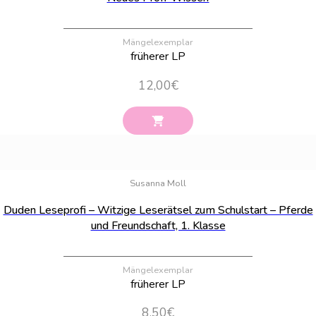
Mängelexemplar
früherer LP
12,00
€
Bestand:
34
Susanna Moll
Duden Leseprofi – Witzige Leserätsel zum Schulstart – Pferde
und Freundschaft, 1. Klasse
Mängelexemplar
früherer LP
8,50
€