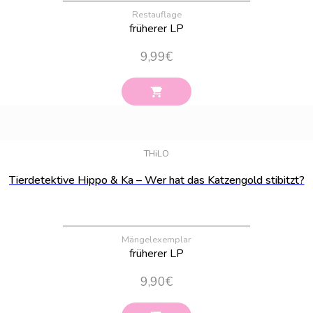
Restauflage
früherer LP
9,99
€
Bestand:
9
THiLO
Tierdetektive Hippo & Ka – Wer hat das Katzengold stibitzt?
Mängelexemplar
früherer LP
9,90
€