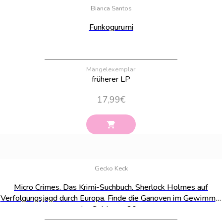
Bianca Santos
Funkogurumi
Mängelexemplar
früherer LP
17,99
€
Bestand:
36
Gecko Keck
Micro Crimes. Das Krimi-Suchbuch. Sherlock Holmes auf
Verfolgungsjagd durch Europa. Finde die Ganoven im Gewimmel
der Goldenen 20er