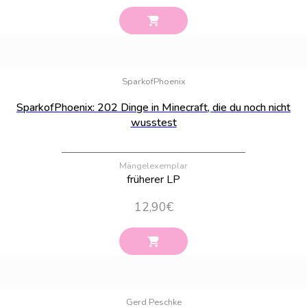
Bestand:
100
SparkofPhoenix
SparkofPhoenix: 202 Dinge in Minecraft, die du noch nicht
wusstest
Mängelexemplar
früherer LP
12,90
€
Bestand:
100
Gerd Peschke