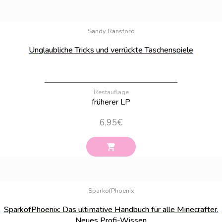
Bestand:
23
Sandy Ransford
Unglaubliche Tricks und verrückte Taschenspiele
Restauflage
früherer LP
6,95
€
Bestand:
55
SparkofPhoenix
SparkofPhoenix: Das ultimative Handbuch für alle Minecrafter.
Neues Profi-Wissen