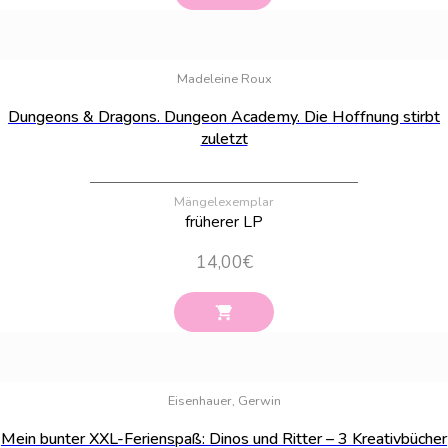
Bestand:
58
Madeleine Roux
Dungeons & Dragons. Dungeon Academy. Die Hoffnung stirbt
zuletzt
Mängelexemplar
früherer LP
14,00
€
Bestand:
25
Eisenhauer, Gerwin
Mein bunter XXL-Ferienspaß: Dinos und Ritter – 3 Kreativbücher