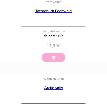
frechverlag
Tattoobuch Feenwald
Mängelexemplar
früherer LP
11,99
€
Bestand:
17
Weichien Chan
Arctic Knits