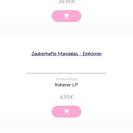
39,90
€
Bestand:
100
Zauberhafte Mandalas - Einhörner
Restauflage
früherer LP
4,95
€
Bestand:
100