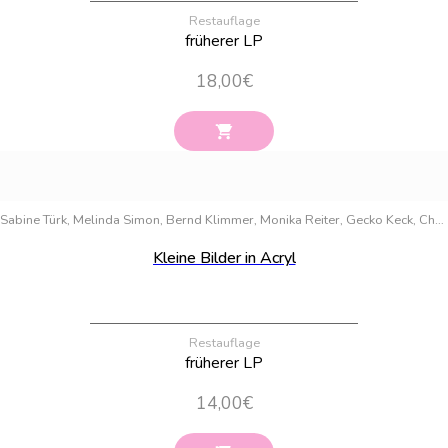
Restauflage
früherer LP
18,00
€
Bestand:
100
Sabine Türk, Melinda Simon, Bernd Klimmer, Monika Reiter, Gecko Keck, Christin Stapff, Sylwia Mesch, Imke Hahn, Gabriele Malberg
Kleine Bilder in Acryl
Restauflage
früherer LP
14,00
€