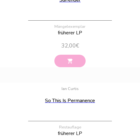
Surrender
Mängelexemplar
früherer LP
32,00
€
Bestand:
100
Ian Curtis
So This Is Permanence
Restauflage
früherer LP