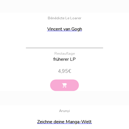
Bestand:
100
Bénédicte Le Loarer
Vincent van Gogh
Restauflage
früherer LP
4,95
€
Bestand:
100
Arunyi
Zeichne deine Manga-Welt