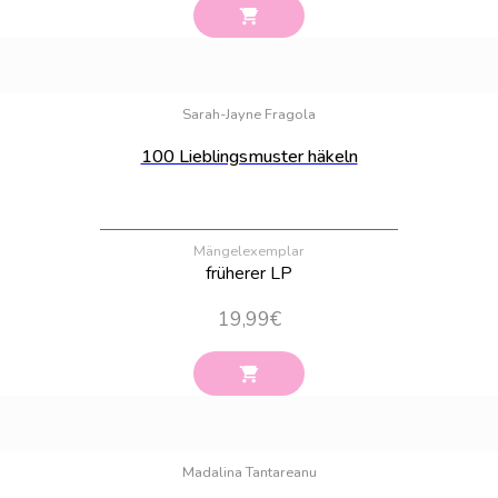
Bestand:
3
Sarah-Jayne Fragola
100 Lieblingsmuster häkeln
Mängelexemplar
früherer LP
19,99
€
Bestand:
11
Madalina Tantareanu