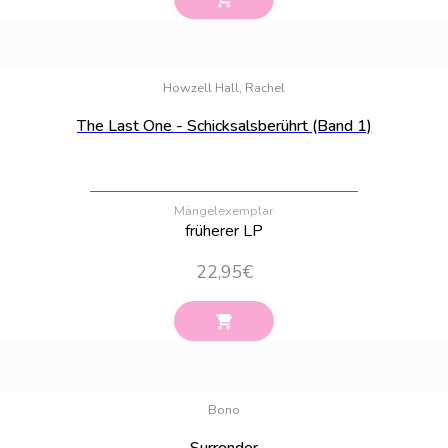
Bestand:
77
Howzell Hall, Rachel
The Last One - Schicksalsberührt (Band 1)
Mängelexemplar
früherer LP
22,95
€
Bestand:
100
Bono