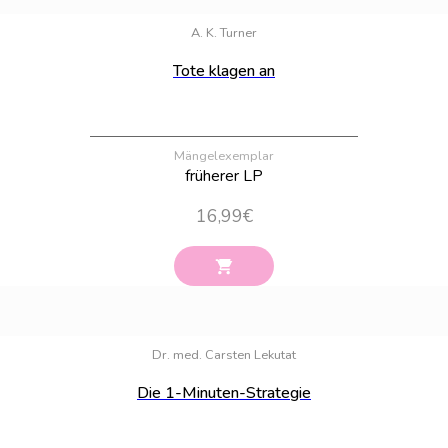
Bestand:
3
A. K. Turner
Tote klagen an
Mängelexemplar
früherer LP
16,99
€
Bestand:
23
Dr. med. Carsten Lekutat
Die 1-Minuten-Strategie