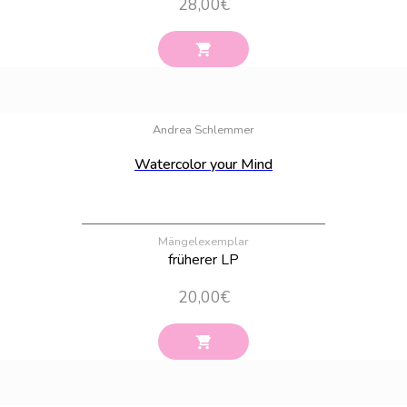
28,00
€
Bestand:
56
Andrea Schlemmer
Watercolor your Mind
Mängelexemplar
früherer LP
20,00
€
Bestand:
100