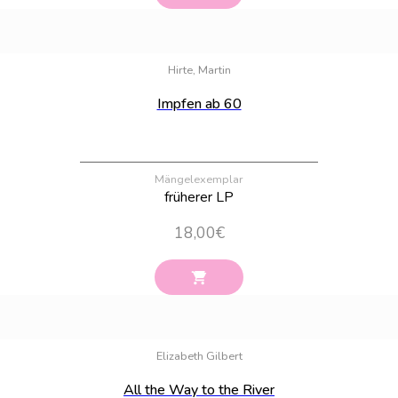
Bestand:
3
Hirte, Martin
Impfen ab 60
Mängelexemplar
früherer LP
18,00
€
Bestand:
24
Elizabeth Gilbert
All the Way to the River