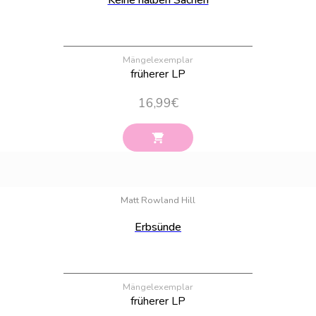
Keine halben Sachen
Mängelexemplar
früherer LP
16,99
€
Bestand:
6
Matt Rowland Hill
Erbsünde
Mängelexemplar
früherer LP