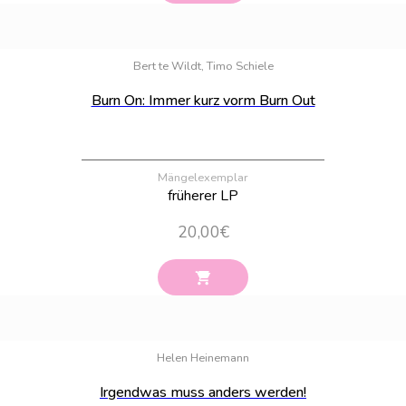
Bestand:
100
Bert te Wildt, Timo Schiele
Burn On: Immer kurz vorm Burn Out
Mängelexemplar
früherer LP
20,00
€
Bestand:
100
Helen Heinemann
Irgendwas muss anders werden!