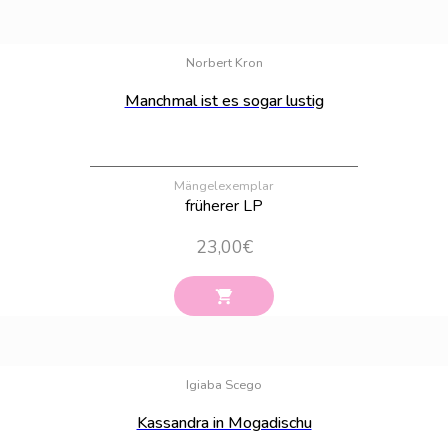
Bestand:
100
Norbert Kron
Manchmal ist es sogar lustig
Mängelexemplar
früherer LP
23,00
€
Bestand:
100
Igiaba Scego
Kassandra in Mogadischu