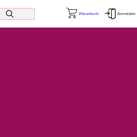
Warenkorb
Anmelden
X
 Er wird unterstützt von den Prokuristen Kerstin Walter und Kai
freut sich das operative Management auf die Weiterentwicklung
rativen Betrieb in gewohntem Umfang fort.
freuen uns auf eine weiterhin konstruktive Zusammenarbeit.
ftigen Rechnungen finden: