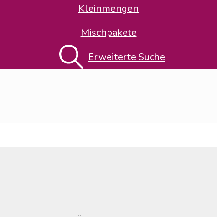
Kleinmengen
Mischpakete
isold+Viebig
"
Erweiterte Suche