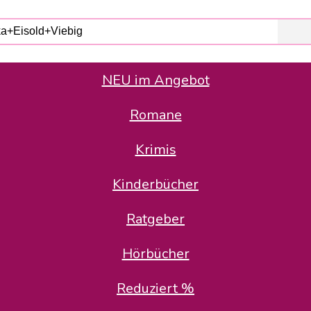
NEU im Angebot
Romane
er Avus Buch & Medien GmbH
 Geschäfte der Avus Buch & Medien GmbH.
Krimis
stätte zurück: Karl-Otto Binder übernimmt die Geschäftsführung.
Gesellschafter, welche die AVUS langfristig begleiten möchten, 
Kinderbücher
sitz in der Schanzenstr. 13, 51063 Köln und führt dort den ope
Ratgeber
en bekannten Rufnummern und E-Mail- Adressen erreichbar.
möchten wir uns bei allen Kunden und Lieferanten bedanken und 
Hörbücher
kverbindung, die Sie selbstverständlich auch auf den kün
Reduziert %
5 | BIC COKSDE33