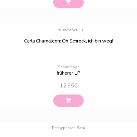
Bestand:
9
Franziska Gehm
Carla Chamäleon: Oh Schreck, ich bin weg!
Restauflage
früherer LP
12,95
€
Bestand:
86
Pennypacker, Sara