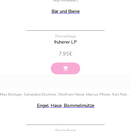
Stijn Moekaars
Bär und Biene
Restauflage
früherer LP
7,95
€
Bestand:
44
Max Bolliger, Géraldine Elschner, Wolfram Hänel, Marcus Pfister, Karl Rühmann, Gerda Marie Scheidl, Leo Tolstoi, Brigitte Weninger
Engel, Hase, Bommelmütze
Restauflage