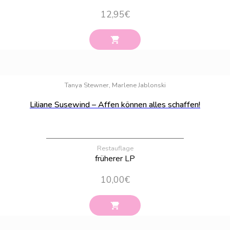
12,95
€
Bestand:
94
Tanya Stewner, Marlene Jablonski
Liliane Susewind – Affen können alles schaffen!
Restauflage
früherer LP
10,00
€