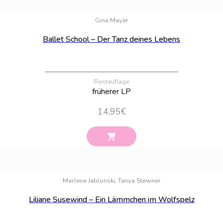
Bestand:
89
Gina Mayer
Ballet School – Der Tanz deines Lebens
Restauflage
früherer LP
14,95
€
Bestand:
100
Marlene Jablonski, Tanya Stewner
Liliane Susewind – Ein Lämmchen im Wolfspelz