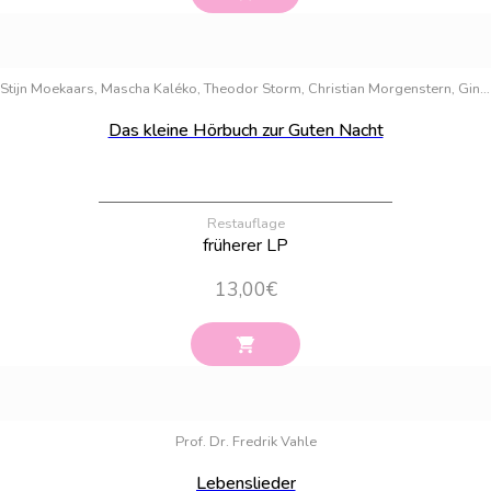
Bestand:
100
Stijn Moekaars, Mascha Kaléko, Theodor Storm, Christian Morgenstern, Gina Ruck-Pauquèt, Ulrich Steier, Heinrich Hannover, Prof. Dr. Fredrik Vahle
Das kleine Hörbuch zur Guten Nacht
Restauflage
früherer LP
13,00
€
Bestand:
88
Prof. Dr. Fredrik Vahle
Lebenslieder