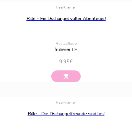
Fee Krämer
Rille - Ein Dschungel voller Abenteuer!
Restauflage
früherer LP
9,95
€
Bestand:
12
Fee Krämer
Rille - Die Dschungelfreunde sind los!