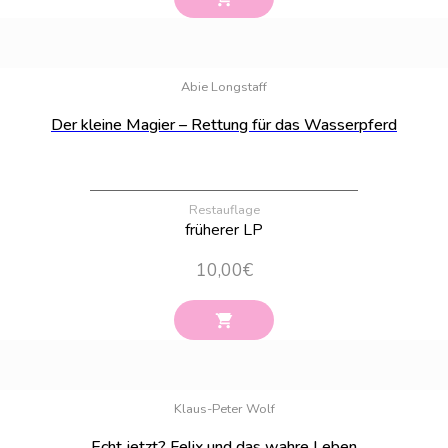
Bestand:
4
Abie Longstaff
Der kleine Magier – Rettung für das Wasserpferd
Restauflage
früherer LP
10,00
€
Bestand:
3
Klaus-Peter Wolf
Echt jetzt? Felix und das wahre Leben