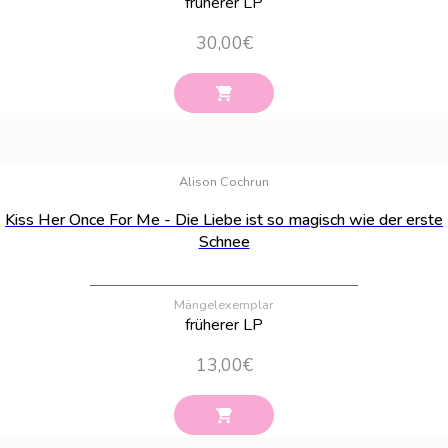
früherer LP
30,00
€
Bestand:
94
Alison Cochrun
Kiss Her Once For Me - Die Liebe ist so magisch wie der erste
Schnee
Mängelexemplar
früherer LP
13,00
€