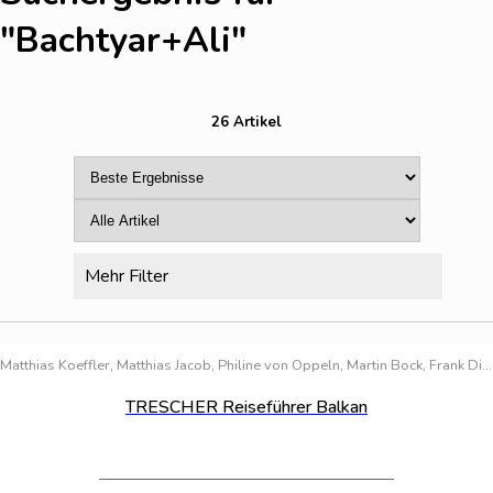
"Bachtyar+Ali
"
26 Artikel
Mehr Filter
Bestand:
100
Matthias Koeffler, Matthias Jacob, Philine von Oppeln, Martin Bock, Frank Dietze, Shkëlzen Alite, Birgitta Gabriela Hannover Moser, Marko Plešnik
TRESCHER Reiseführer Balkan