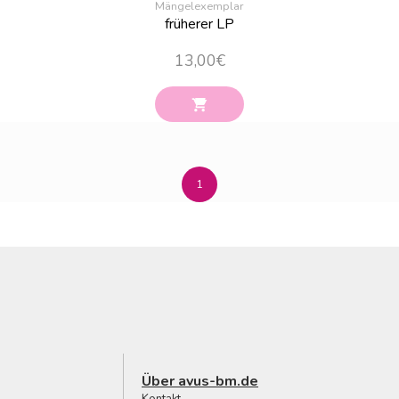
Mängelexemplar
früherer LP
13,00
€
1
Über avus-bm.de