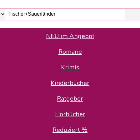
NEU im Angebot
Romane
er Avus Buch & Medien GmbH
 Geschäfte der Avus Buch & Medien GmbH.
Krimis
stätte zurück: Karl-Otto Binder übernimmt die Geschäftsführung.
Gesellschafter, welche die AVUS langfristig begleiten möchten, 
Kinderbücher
sitz in der Schanzenstr. 13, 51063 Köln und führt dort den ope
Ratgeber
en bekannten Rufnummern und E-Mail- Adressen erreichbar.
möchten wir uns bei allen Kunden und Lieferanten bedanken und 
Hörbücher
kverbindung, die Sie selbstverständlich auch auf den kün
Reduziert %
5 | BIC COKSDE33