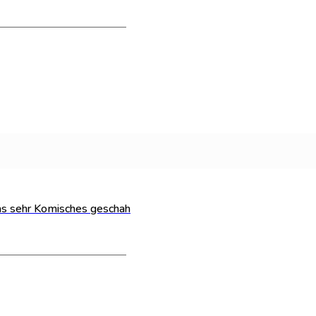
Bestand:
100
as sehr Komisches geschah