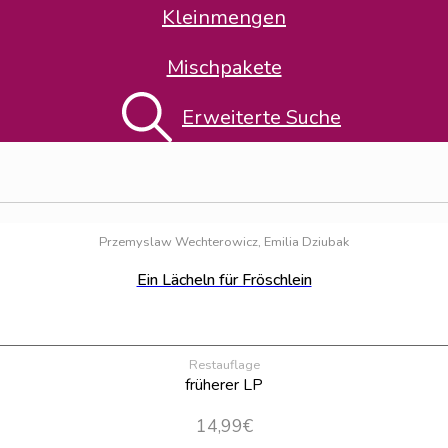
Kleinmengen
Mischpakete
uerländer
"
Erweiterte Suche
Przemyslaw Wechterowicz, Emilia Dziubak
Ein Lächeln für Fröschlein
Restauflage
früherer LP
14,99
€