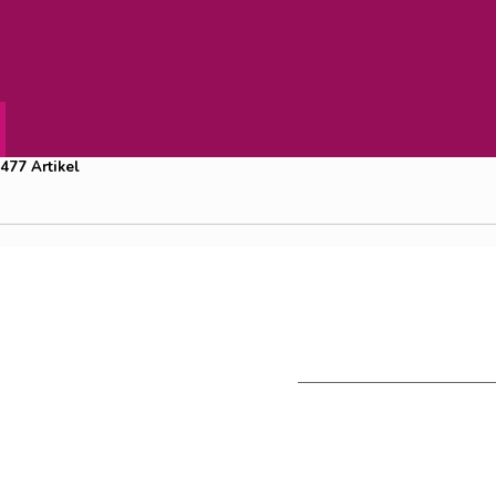
Suchergebnis für
"Fischer+Sa
477 Artikel