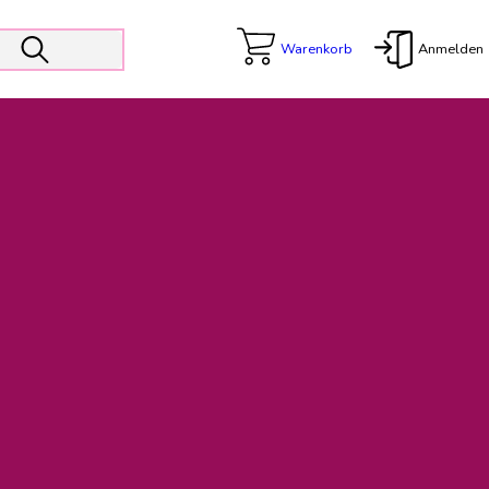
Warenkorb
Anmelden
X
 Er wird unterstützt von den Prokuristen Kerstin Walter und Kai
freut sich das operative Management auf die Weiterentwicklung
rativen Betrieb in gewohntem Umfang fort.
freuen uns auf eine weiterhin konstruktive Zusammenarbeit.
ftigen Rechnungen finden: