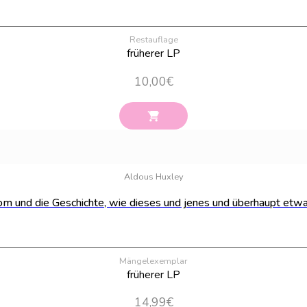
Restauflage
früherer LP
10,00
€
Aldous Huxley
om und die Geschichte, wie dieses und jenes und überhaupt etw
Mängelexemplar
früherer LP
14,99
€