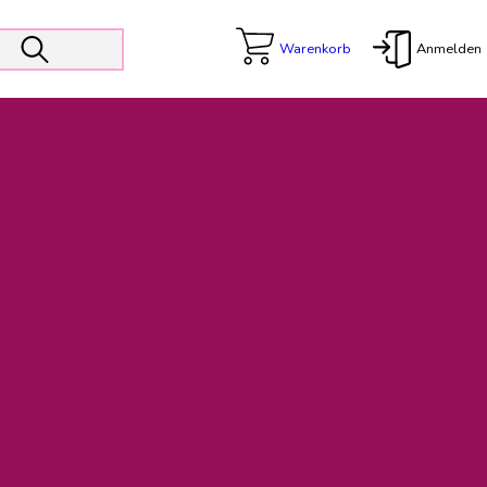
Warenkorb
Anmelden
X
 Er wird unterstützt von den Prokuristen Kerstin Walter und Kai
freut sich das operative Management auf die Weiterentwicklung
rativen Betrieb in gewohntem Umfang fort.
freuen uns auf eine weiterhin konstruktive Zusammenarbeit.
ftigen Rechnungen finden: