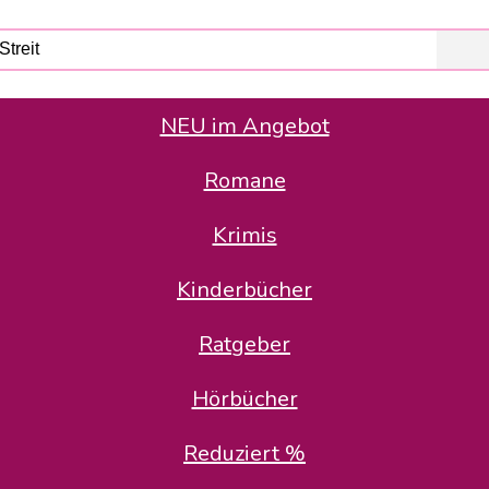
NEU im Angebot
Romane
er Avus Buch & Medien GmbH
 Geschäfte der Avus Buch & Medien GmbH.
Krimis
stätte zurück: Karl-Otto Binder übernimmt die Geschäftsführung.
Gesellschafter, welche die AVUS langfristig begleiten möchten, 
Kinderbücher
sitz in der Schanzenstr. 13, 51063 Köln und führt dort den ope
Ratgeber
en bekannten Rufnummern und E-Mail- Adressen erreichbar.
möchten wir uns bei allen Kunden und Lieferanten bedanken und 
Hörbücher
kverbindung, die Sie selbstverständlich auch auf den kün
Reduziert %
5 | BIC COKSDE33