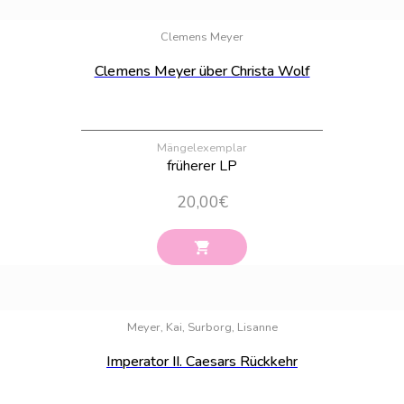
Bestand:
100
Clemens Meyer
Clemens Meyer über Christa Wolf
Mängelexemplar
früherer LP
20,00
€
Bestand:
39
Meyer, Kai, Surborg, Lisanne
Imperator II. Caesars Rückkehr