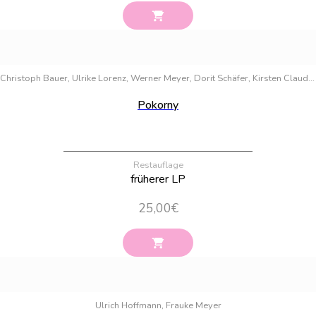
Bestand:
58
Christoph Bauer, Ulrike Lorenz, Werner Meyer, Dorit Schäfer, Kirsten Claudia Voigt
Pokorny
Restauflage
früherer LP
25,00
€
Bestand:
6
Ulrich Hoffmann, Frauke Meyer