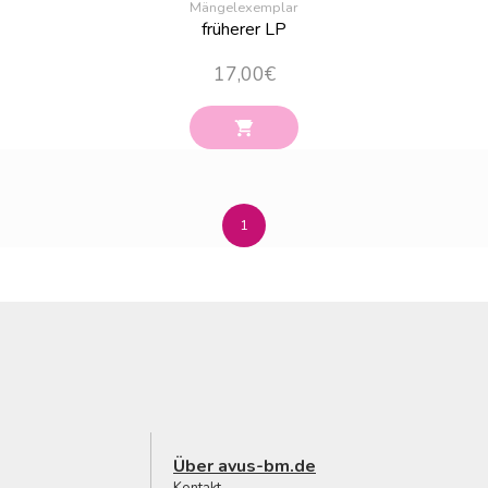
Mängelexemplar
früherer LP
17,00
€
1
Über avus-bm.de