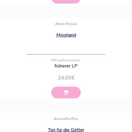
Bestand:
32
Annie Proulx
Moorland
Mängelexemplar
früherer LP
24,00
€
Bestand:
43
Anuradha Roy
Ton für die Götter