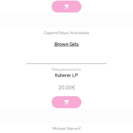
Bestand:
33
Daphne Palasi Andreades
Brown Girls
Mängelexemplar
früherer LP
20,00
€
Bestand:
14
Michael Stavarič