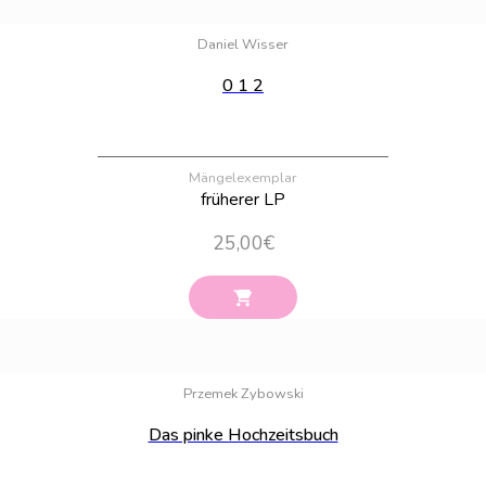
Bestand:
58
Daniel Wisser
0 1 2
Mängelexemplar
früherer LP
25,00
€
Bestand:
56
Przemek Zybowski
Das pinke Hochzeitsbuch