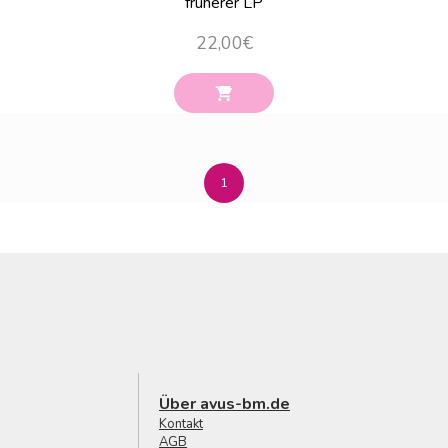
früherer LP
22,00
€
1
Über avus-bm.de
Kontakt
AGB