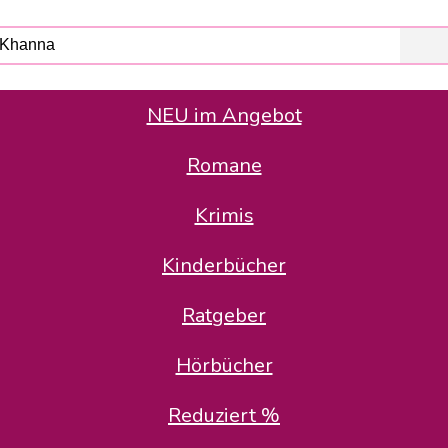
NEU im Angebot
Romane
er Avus Buch & Medien GmbH
 Geschäfte der Avus Buch & Medien GmbH.
Krimis
stätte zurück: Karl-Otto Binder übernimmt die Geschäftsführung.
Gesellschafter, welche die AVUS langfristig begleiten möchten, 
Kinderbücher
sitz in der Schanzenstr. 13, 51063 Köln und führt dort den ope
Ratgeber
en bekannten Rufnummern und E-Mail- Adressen erreichbar.
möchten wir uns bei allen Kunden und Lieferanten bedanken und 
Hörbücher
kverbindung, die Sie selbstverständlich auch auf den kün
Reduziert %
5 | BIC COKSDE33