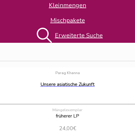
Kleinmengen
Mischpakete
nna
"
Erweiterte Suche
Parag Khanna
Unsere asiatische Zukunft
Mängelexemplar
früherer LP
24,00
€