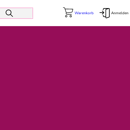
Warenkorb
Anmelden
X
 Er wird unterstützt von den Prokuristen Kerstin Walter und Kai
freut sich das operative Management auf die Weiterentwicklung
rativen Betrieb in gewohntem Umfang fort.
freuen uns auf eine weiterhin konstruktive Zusammenarbeit.
ftigen Rechnungen finden: