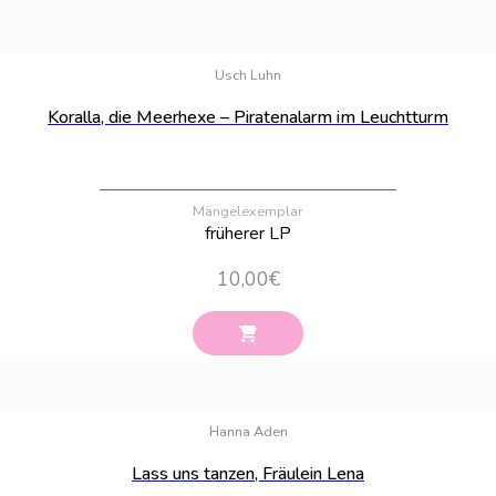
Bestand:
99
Usch Luhn
Koralla, die Meerhexe – Piratenalarm im Leuchtturm
Mängelexemplar
früherer LP
10,00
€
Bestand:
74
Hanna Aden
Lass uns tanzen, Fräulein Lena