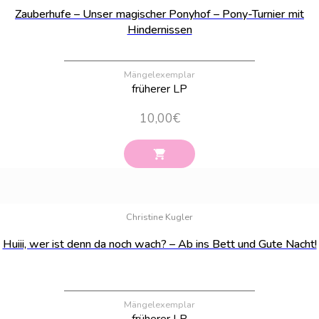
Zauberhufe – Unser magischer Ponyhof – Pony-Turnier mit
Hindernissen
Mängelexemplar
früherer LP
10,00
€
Bestand:
85
Christine Kugler
Huiii, wer ist denn da noch wach? – Ab ins Bett und Gute Nacht!
Mängelexemplar
früherer LP