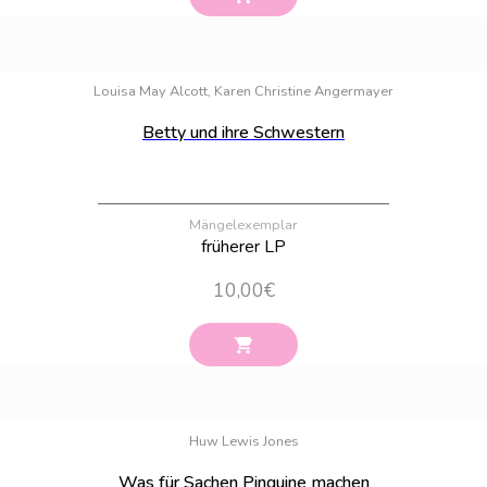
Bestand:
19
Louisa May Alcott, Karen Christine Angermayer
Betty und ihre Schwestern
Mängelexemplar
früherer LP
10,00
€
Bestand:
31
Huw Lewis Jones
Was für Sachen Pinguine machen