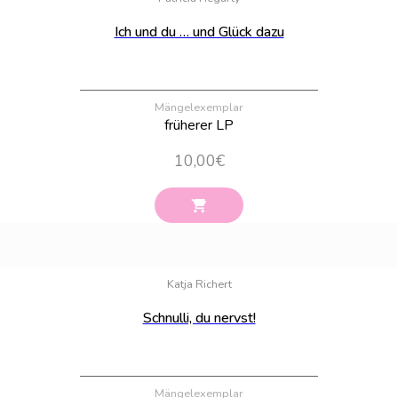
Ich und du … und Glück dazu
Mängelexemplar
früherer LP
10,00
€
Bestand:
1
Katja Richert
Schnulli, du nervst!
Mängelexemplar