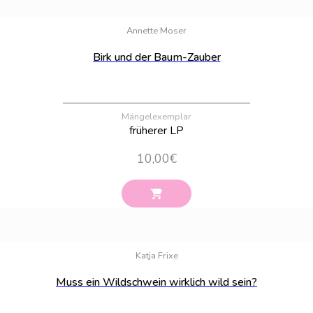
Bestand:
23
Annette Moser
Birk und der Baum-Zauber
Mängelexemplar
früherer LP
10,00
€
Bestand:
4
Katja Frixe
Muss ein Wildschwein wirklich wild sein?