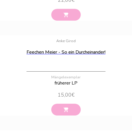
22,00
€
Bestand:
91
Anke Girod
Feechen Meier - So ein Durcheinander!
Mängelexemplar
früherer LP
15,00
€
Bestand:
58