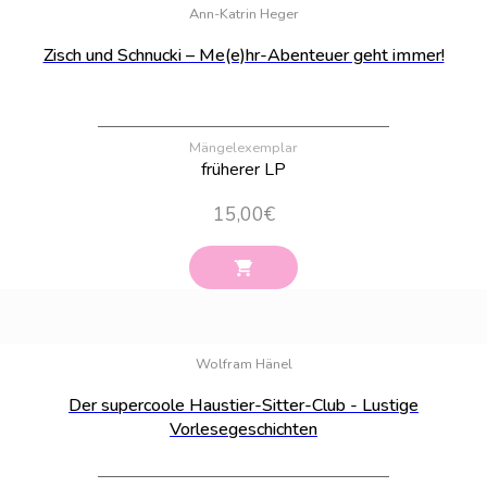
Ann-Katrin Heger
Zisch und Schnucki – Me(e)hr-Abenteuer geht immer!
Mängelexemplar
früherer LP
15,00
€
Bestand:
43
Wolfram Hänel
Der supercoole Haustier-Sitter-Club - Lustige
Vorlesegeschichten