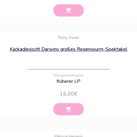
Bestand:
40
Polly Owen
Kackadiesisch! Darwins großes Regenwurm-Spektakel
Mängelexemplar
früherer LP
16,00
€
Bestand:
8
Patricia Hegarty