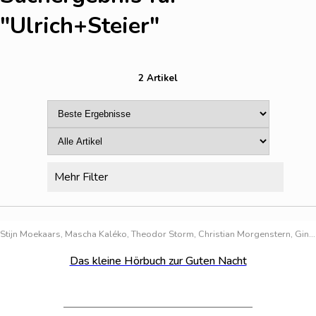
"Ulrich+Steier
"
2 Artikel
Mehr Filter
Bestand:
100
Stijn Moekaars, Mascha Kaléko, Theodor Storm, Christian Morgenstern, Gina Ruck-Pauquèt, Ulrich Steier, Heinrich Hannover, Prof. Dr. Fredrik Vahle
Das kleine Hörbuch zur Guten Nacht