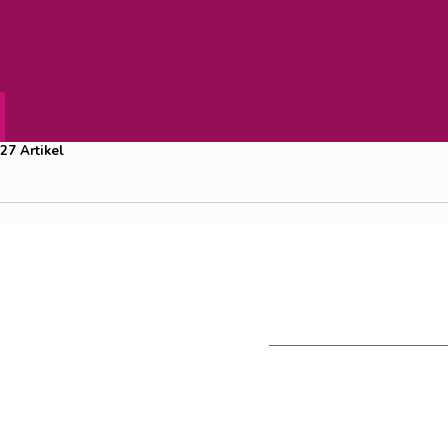
Suchergebnis für
"btb
"
27 Artikel