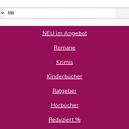
NEU im Angebot
Romane
er Avus Buch & Medien GmbH
 Geschäfte der Avus Buch & Medien GmbH.
Krimis
stätte zurück: Karl-Otto Binder übernimmt die Geschäftsführung.
Gesellschafter, welche die AVUS langfristig begleiten möchten, 
Kinderbücher
sitz in der Schanzenstr. 13, 51063 Köln und führt dort den ope
Ratgeber
en bekannten Rufnummern und E-Mail- Adressen erreichbar.
möchten wir uns bei allen Kunden und Lieferanten bedanken und 
Hörbücher
kverbindung, die Sie selbstverständlich auch auf den kün
Reduziert %
5 | BIC COKSDE33