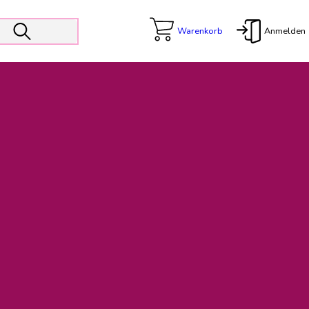
Warenkorb
Anmelden
X
 Er wird unterstützt von den Prokuristen Kerstin Walter und Kai
freut sich das operative Management auf die Weiterentwicklung
rativen Betrieb in gewohntem Umfang fort.
freuen uns auf eine weiterhin konstruktive Zusammenarbeit.
ftigen Rechnungen finden: