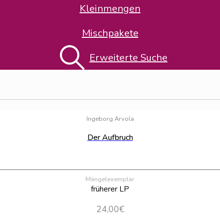
Kleinmengen
Mischpakete
Erweiterte Suche
Ingeborg Arvola
Der Aufbruch
Mängelexemplar
früherer LP
24,00
€