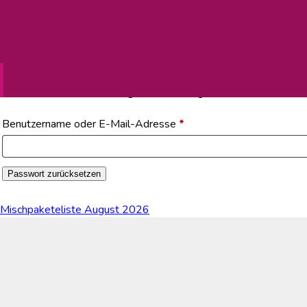
Passwort zurücksetzen
Hast du dein Passwort vergessen? Bitte gib deinen Benutzername
Erforderlich
Benutzername oder E-Mail-Adresse
*
Passwort zurücksetzen
Mischpaketeliste August 2026