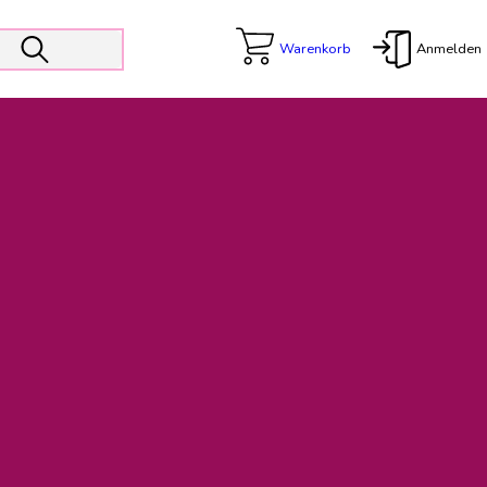
Warenkorb
Anmelden
X
 Er wird unterstützt von den Prokuristen Kerstin Walter und Kai
freut sich das operative Management auf die Weiterentwicklung
rativen Betrieb in gewohntem Umfang fort.
freuen uns auf eine weiterhin konstruktive Zusammenarbeit.
ftigen Rechnungen finden: