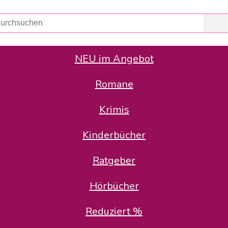
NEU im Angebot
Romane
er Avus Buch & Medien GmbH
 Geschäfte der Avus Buch & Medien GmbH.
Krimis
stätte zurück: Karl-Otto Binder übernimmt die Geschäftsführung.
Gesellschafter, welche die AVUS langfristig begleiten möchten, 
Kinderbücher
sitz in der Schanzenstr. 13, 51063 Köln und führt dort den ope
Ratgeber
en bekannten Rufnummern und E-Mail- Adressen erreichbar.
möchten wir uns bei allen Kunden und Lieferanten bedanken und 
Hörbücher
kverbindung, die Sie selbstverständlich auch auf den kün
Reduziert %
5 | BIC COKSDE33