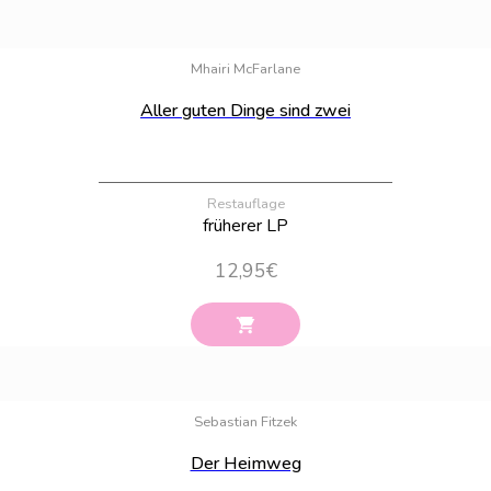
Bestand:
43
Mhairi McFarlane
Aller guten Dinge sind zwei
Restauflage
früherer LP
12,95
€
Bestand:
100
Sebastian Fitzek
Der Heimweg