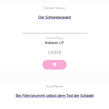
Bestand:
61
Sylvain Tesson
Der Schneeleopard
Restauflage
früherer LP
19,95
€
Bestand:
93
Jörg Maurer
Bei Föhn brummt selbst dem Tod der Schädel