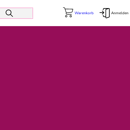
Warenkorb
Anmelden
X
 Er wird unterstützt von den Prokuristen Kerstin Walter und Kai
freut sich das operative Management auf die Weiterentwicklung
rativen Betrieb in gewohntem Umfang fort.
freuen uns auf eine weiterhin konstruktive Zusammenarbeit.
ftigen Rechnungen finden: