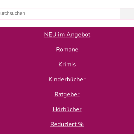
NEU im Angebot
Romane
er Avus Buch & Medien GmbH
 Geschäfte der Avus Buch & Medien GmbH.
Krimis
stätte zurück: Karl-Otto Binder übernimmt die Geschäftsführung.
Gesellschafter, welche die AVUS langfristig begleiten möchten, 
Kinderbücher
sitz in der Schanzenstr. 13, 51063 Köln und führt dort den ope
Ratgeber
en bekannten Rufnummern und E-Mail- Adressen erreichbar.
möchten wir uns bei allen Kunden und Lieferanten bedanken und 
Hörbücher
kverbindung, die Sie selbstverständlich auch auf den kün
Reduziert %
5 | BIC COKSDE33