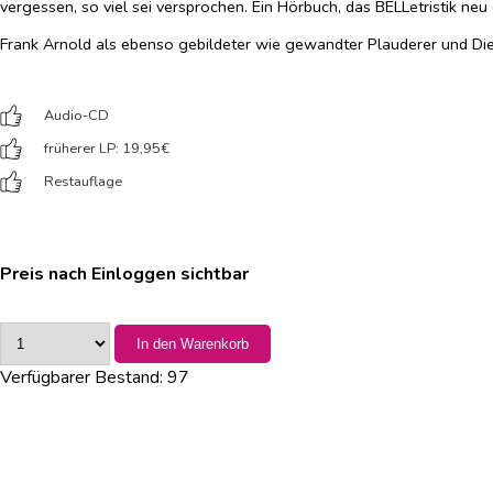
vergessen, so viel sei versprochen. Ein Hörbuch, das BELLetristik neu d
Frank Arnold als ebenso gebildeter wie gewandter Plauderer und Die
Audio-CD
früherer LP: 19,95
€
Restauflage
Preis nach Einloggen sichtbar
In den Warenkorb
Verfügbarer Bestand:
97
Verlag:
Argon
Erscheinungsdatum: 2021-10-27
ISBN-13: 9783839819357
Preis inkl. MwSt.