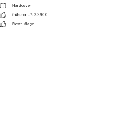
Hardcover
früherer LP: 29,90
€
Restauflage
Preis nach Einloggen sichtbar
In den Warenkorb
Verfügbarer Bestand:
100
Verlag:
Delius Klasing
Erscheinungsdatum: 2019-03-01
ISBN-13: 9783667115683
Preis inkl. MwSt.
Lieferung nur solange Vorrat reicht!
Thema-Kategorisierung