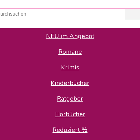
NEU im Angebot
Romane
er Avus Buch & Medien GmbH
 Geschäfte der Avus Buch & Medien GmbH.
Krimis
stätte zurück: Karl-Otto Binder übernimmt die Geschäftsführung.
Gesellschafter, welche die AVUS langfristig begleiten möchten, 
Kinderbücher
sitz in der Schanzenstr. 13, 51063 Köln und führt dort den ope
Ratgeber
en bekannten Rufnummern und E-Mail- Adressen erreichbar.
möchten wir uns bei allen Kunden und Lieferanten bedanken und 
Hörbücher
kverbindung, die Sie selbstverständlich auch auf den kün
Reduziert %
5 | BIC COKSDE33