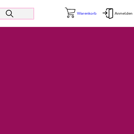
Warenkorb
Anmelden
X
 Er wird unterstützt von den Prokuristen Kerstin Walter und Kai
freut sich das operative Management auf die Weiterentwicklung
rativen Betrieb in gewohntem Umfang fort.
freuen uns auf eine weiterhin konstruktive Zusammenarbeit.
ftigen Rechnungen finden: