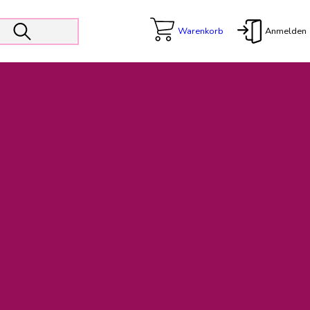
Warenkorb
Anmelden
X
 Er wird unterstützt von den Prokuristen Kerstin Walter und Kai
freut sich das operative Management auf die Weiterentwicklung
rativen Betrieb in gewohntem Umfang fort.
freuen uns auf eine weiterhin konstruktive Zusammenarbeit.
ftigen Rechnungen finden: