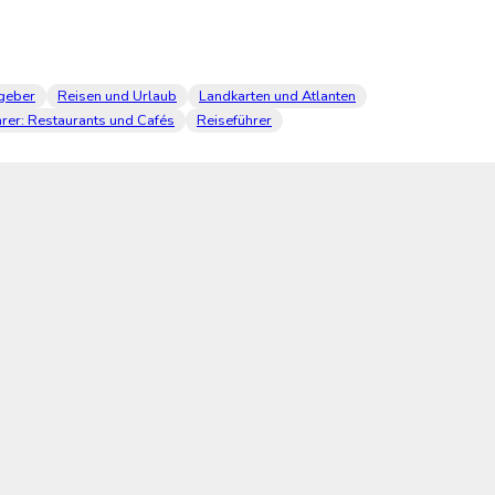
tgeber
Reisen und Urlaub
Landkarten und Atlanten
rer: Restaurants und Cafés
Reiseführer