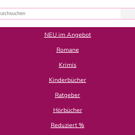
NEU im Angebot
Romane
er Avus Buch & Medien GmbH
 Geschäfte der Avus Buch & Medien GmbH.
Krimis
stätte zurück: Karl-Otto Binder übernimmt die Geschäftsführung.
Gesellschafter, welche die AVUS langfristig begleiten möchten, 
Kinderbücher
sitz in der Schanzenstr. 13, 51063 Köln und führt dort den ope
Ratgeber
en bekannten Rufnummern und E-Mail- Adressen erreichbar.
möchten wir uns bei allen Kunden und Lieferanten bedanken und 
Hörbücher
kverbindung, die Sie selbstverständlich auch auf den kün
Reduziert %
5 | BIC COKSDE33