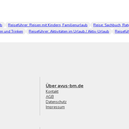
ub
Reiseführer: Reisen mit Kindern, Familienurlaub
Reise: Sachbuch, Ra
en und Trinken
Reiseführer: Aktivitäten im Urlaub / Aktiv-Urlaub
Reisefüh
Über avus-bm.de
Kontakt
AGB
Datenschutz
Impressum