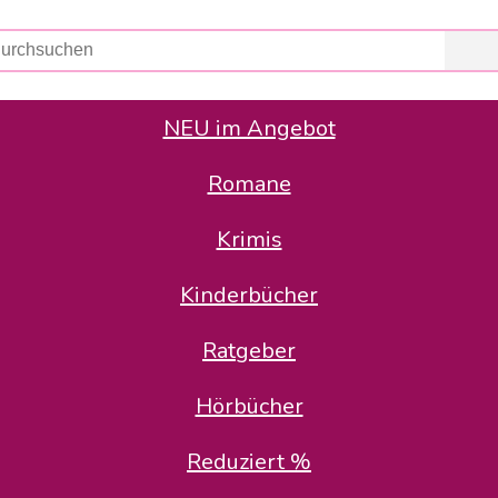
NEU im Angebot
Romane
er Avus Buch & Medien GmbH
 Geschäfte der Avus Buch & Medien GmbH.
Krimis
stätte zurück: Karl-Otto Binder übernimmt die Geschäftsführung.
Gesellschafter, welche die AVUS langfristig begleiten möchten, 
Kinderbücher
sitz in der Schanzenstr. 13, 51063 Köln und führt dort den ope
Ratgeber
en bekannten Rufnummern und E-Mail- Adressen erreichbar.
möchten wir uns bei allen Kunden und Lieferanten bedanken und 
Hörbücher
kverbindung, die Sie selbstverständlich auch auf den kün
Reduziert %
5 | BIC COKSDE33