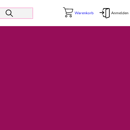
Warenkorb
Anmelden
X
 Er wird unterstützt von den Prokuristen Kerstin Walter und Kai
freut sich das operative Management auf die Weiterentwicklung
rativen Betrieb in gewohntem Umfang fort.
freuen uns auf eine weiterhin konstruktive Zusammenarbeit.
ftigen Rechnungen finden: