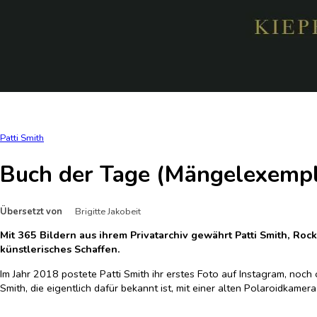
Patti Smith
Buch der Tage (Mängelexempl
Übersetzt von
Brigitte Jakobeit
Mit 365 Bildern aus ihrem Privatarchiv gewährt Patti Smith, Rock
künstlerisches Schaffen.
Im Jahr 2018 postete Patti Smith ihr erstes Foto auf Instagram, noc
Smith, die eigentlich dafür bekannt ist, mit einer alten Polaroidkame
Stiefeln oder von ihrer Abessinierkatze Cairo. Ihre Follower fühlten 
geliebter Helden wie William Blake, Dylan Thomas, Sylvia Plath, Sim