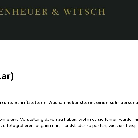
ar)
ikone, Schriftstellerin, Ausnahmekünstlerin, einen sehr persönli
h ohne eine Vorstellung davon zu haben, wohin es sie führen würde: i
ra zu fotografieren, begann nun, Handybilder zu posten, wie zum Beispi
sich sofort angesprochen von diesen Miniaturfenstern in Pattis Welt: 
one Weil und Albert Camus. Mit der Zeit entstand so die Geschichte e