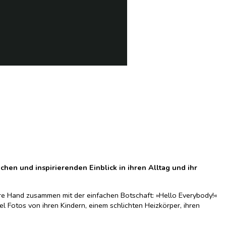
chen und inspirierenden Einblick in ihren Alltag und ihr
hre Hand zusammen mit der einfachen Botschaft: »Hello Everybody!«
el Fotos von ihren Kindern, einem schlichten Heizkörper, ihren
Fotos von ihrem Kaffee, den Büchern, die sie las oder den Gräbern so
ines der Kunst gewidmeten Lebens, und mehr als eine Million