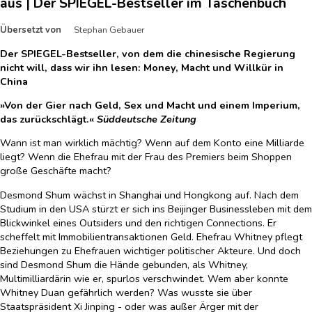
aus | Der SPIEGEL-Bestseller im Taschenbuch
Übersetzt von
Stephan Gebauer
Der SPIEGEL-Bestseller, von dem die chinesische Regierung
nicht will, dass wir ihn lesen: Money, Macht und Willkür in
China
»Von der Gier nach Geld, Sex und Macht und einem Imperium,
das zurückschlägt.«
Süddeutsche Zeitung
Wann ist man wirklich mächtig? Wenn auf dem Konto eine Milliarde
liegt? Wenn die Ehefrau mit der Frau des Premiers beim Shoppen
große Geschäfte macht?
Desmond Shum wächst in Shanghai und Hongkong auf. Nach dem
Studium in den USA stürzt er sich ins Beijinger Businessleben mit dem
Blickwinkel eines Outsiders und den richtigen Connections. Er
scheffelt mit Immobilientransaktionen Geld. Ehefrau Whitney pflegt
Beziehungen zu Ehefrauen wichtiger politischer Akteure. Und doch
sind Desmond Shum die Hände gebunden, als Whitney,
Multimilliardärin wie er, spurlos verschwindet. Wem aber konnte
Whitney Duan gefährlich werden? Was wusste sie über
Staatspräsident Xi Jinping - oder was außer Ärger mit der