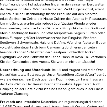
Naturfreunde und Individualisten finden in den einsamen Bergwelten
der Region ihr Glück. Wer dem leiblichen Wohl zugeneigt ist, erlebt
ebenfalls seine Offenbarung: frische Produkte auf den Märkten,
edles Speisen im Geiste der Haute Cuisine des Abends im Restaurant.
Um mit Genuss erarbeitete, jedoch überflüssige Pfunde wieder
loszuwerden, bietet die Cote d’Azur alle Möglichkeiten für Groß und
Klein: Sandburgen bauen und Wassersport wie Segeln, Surfen oder
Jetski. Europas größter Meerwasserzoo hat Pinguine, Eisbären,
Seelöwen, Schwertwale, Haie und Delfine. Wer eher festeren Boden
vorzieht, abenteuert sich beim Canyoning durch eine der vielen
beeindruckenden Schluchten der Seealpen. Schließlich locken
Highlights wie eine Fahrt mit der Tenda-Bahn im Roya-Tal. Vertrauen
Sie den Geheimtipps des Autors, Sie werden nicht enttäuscht!
Übernachtung und Unterkunft:
Im Juli und August sind viele Orte
bis auf das letzte Bett belegt. Unser Reiseführer „Cote d’Azur“ verrät,
wie Sie dennoch ein Dach über dem Kopf finden. Ein Ferienhaus an
der Cote d’Azur? Der Reiseführer hat bewährte Tipps parat. Auch
Camping an der Cote d’Azur ist eine Option, gern auch in der Luxus-
Variante Glamping.
Praktisch und interaktiv:
Kostenlos und registrierungsfrei stehen
14 GPS-Tracks und die mmtravel-tracks-App mit Online-Karten und