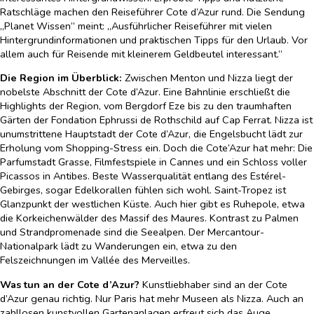
Ratschläge machen den Reiseführer Cote d’Azur rund. Die Sendung
„Planet Wissen“ meint: „Ausführlicher Reiseführer mit vielen
Hintergrundinformationen und praktischen Tipps für den Urlaub. Vor
allem auch für Reisende mit kleinerem Geldbeutel interessant.“
Die Region im Überblick:
Zwischen Menton und Nizza liegt der
nobelste Abschnitt der Cote d’Azur. Eine Bahnlinie erschließt die
Highlights der Region, vom Bergdorf Eze bis zu den traumhaften
Gärten der Fondation Ephrussi de Rothschild auf Cap Ferrat. Nizza ist
unumstrittene Hauptstadt der Cote d’Azur, die Engelsbucht lädt zur
Erholung vom Shopping-Stress ein. Doch die Cote’Azur hat mehr: Die
Parfumstadt Grasse, Filmfestspiele in Cannes und ein Schloss voller
Picassos in Antibes. Beste Wasserqualität entlang des Estérel-
Gebirges, sogar Edelkorallen fühlen sich wohl. Saint-Tropez ist
Glanzpunkt der westlichen Küste. Auch hier gibt es Ruhepole, etwa
die Korkeichenwälder des Massif des Maures. Kontrast zu Palmen
und Strandpromenade sind die Seealpen. Der Mercantour-
Nationalpark lädt zu Wanderungen ein, etwa zu den
Felszeichnungen im Vallée des Merveilles.
Was tun an der Cote d’Azur?
Kunstliebhaber sind an der Cote
d’Azur genau richtig. Nur Paris hat mehr Museen als Nizza. Auch an
zahllosen kunstvollen Gartenanlagen erfreut sich das Auge.