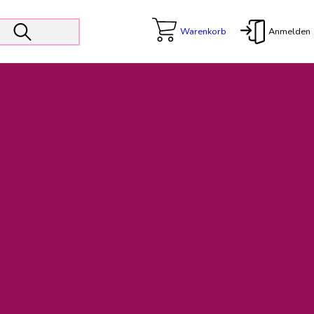
Warenkorb
Anmelden
X
 Er wird unterstützt von den Prokuristen Kerstin Walter und Kai
freut sich das operative Management auf die Weiterentwicklung
rativen Betrieb in gewohntem Umfang fort.
freuen uns auf eine weiterhin konstruktive Zusammenarbeit.
ftigen Rechnungen finden: