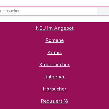
NEU im Angebot
Romane
er Avus Buch & Medien GmbH
 Geschäfte der Avus Buch & Medien GmbH.
Krimis
stätte zurück: Karl-Otto Binder übernimmt die Geschäftsführung.
Gesellschafter, welche die AVUS langfristig begleiten möchten, 
Kinderbücher
sitz in der Schanzenstr. 13, 51063 Köln und führt dort den ope
Ratgeber
en bekannten Rufnummern und E-Mail- Adressen erreichbar.
möchten wir uns bei allen Kunden und Lieferanten bedanken und 
Hörbücher
kverbindung, die Sie selbstverständlich auch auf den kün
Reduziert %
5 | BIC COKSDE33