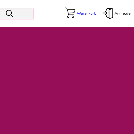
Warenkorb
Anmelden
X
 Er wird unterstützt von den Prokuristen Kerstin Walter und Kai
freut sich das operative Management auf die Weiterentwicklung
rativen Betrieb in gewohntem Umfang fort.
freuen uns auf eine weiterhin konstruktive Zusammenarbeit.
ftigen Rechnungen finden: