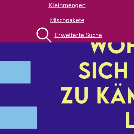
Kleinmengen
Mischpakete
Erweiterte Suche