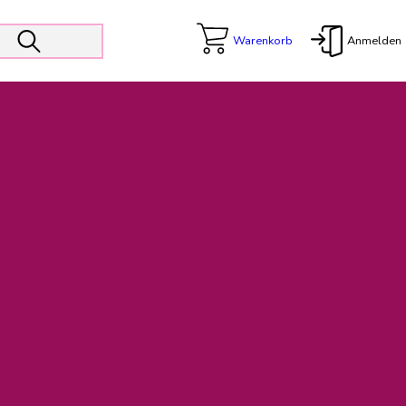
Warenkorb
Anmelden
X
 Er wird unterstützt von den Prokuristen Kerstin Walter und Kai
freut sich das operative Management auf die Weiterentwicklung
rativen Betrieb in gewohntem Umfang fort.
freuen uns auf eine weiterhin konstruktive Zusammenarbeit.
ftigen Rechnungen finden: