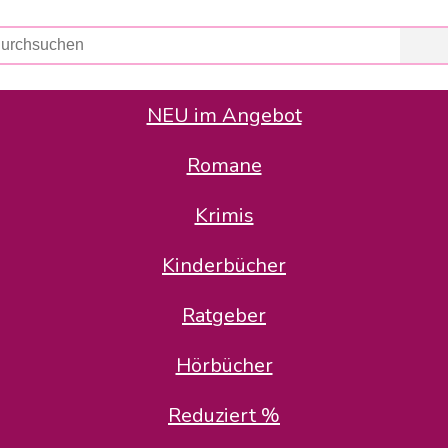
NEU im Angebot
Romane
er Avus Buch & Medien GmbH
 Geschäfte der Avus Buch & Medien GmbH.
Krimis
stätte zurück: Karl-Otto Binder übernimmt die Geschäftsführung.
Gesellschafter, welche die AVUS langfristig begleiten möchten, 
Kinderbücher
sitz in der Schanzenstr. 13, 51063 Köln und führt dort den ope
Ratgeber
en bekannten Rufnummern und E-Mail- Adressen erreichbar.
möchten wir uns bei allen Kunden und Lieferanten bedanken und 
Hörbücher
kverbindung, die Sie selbstverständlich auch auf den kün
Reduziert %
5 | BIC COKSDE33