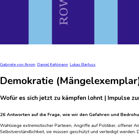
Gabriele von Arnim
Daniel Kehlmann
Lukas Bärfuss
Demokratie (Mängelexemplar
Wofür es sich jetzt zu kämpfen lohnt | Impulse 
26 Antworten auf die Frage, wie wir den Gefahren und Bedroh
Wahlsiege extremistischer Parteien, Angriffe auf Politiker, offener 
Selbstverständlichkeit, sie müssen geschützt und verteidigt werden. 
und jetzt auf dem Spiel, für jeden Einzelnen und jede Einzelne? Das