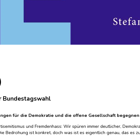
)
zur Bundestagswahl
ungen für die Demokratie und die offene Gesellschaft begegne
Antisemitismus und Fremdenhass: Wir spüren immer deutlicher, Demokrat
Die Bedrohung ist konkret, doch was ist es eigentlich genau, das es z
 ist der Ausgangspunkt für 26 Autorinnen und Autoren, die sich dem T