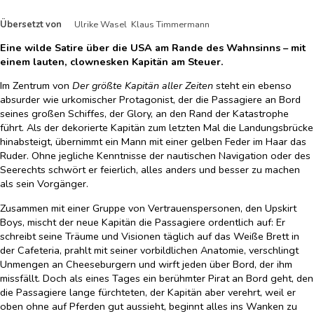
Übersetzt von
Ulrike Wasel Klaus Timmermann
Eine wilde Satire über die USA am Rande des Wahnsinns – mit
einem lauten, clownesken Kapitän am Steuer.
Im Zentrum von
Der größte Kapitän aller Zeiten
steht ein ebenso
absurder wie urkomischer Protagonist, der die Passagiere an Bord
seines großen Schiffes, der Glory, an den Rand der Katastrophe
führt. Als der dekorierte Kapitän zum letzten Mal die Landungsbrücke
hinabsteigt, übernimmt ein Mann mit einer gelben Feder im Haar das
Ruder. Ohne jegliche Kenntnisse der nautischen Navigation oder des
Seerechts schwört er feierlich, alles anders und besser zu machen
als sein Vorgänger.
Zusammen mit einer Gruppe von Vertrauenspersonen, den Upskirt
Boys, mischt der neue Kapitän die Passagiere ordentlich auf: Er
schreibt seine Träume und Visionen täglich auf das Weiße Brett in
der Cafeteria, prahlt mit seiner vorbildlichen Anatomie, verschlingt
Unmengen an Cheeseburgern und wirft jeden über Bord, der ihm
missfällt. Doch als eines Tages ein berühmter Pirat an Bord geht, den
die Passagiere lange fürchteten, der Kapitän aber verehrt, weil er
oben ohne auf Pferden gut aussieht, beginnt alles ins Wanken zu