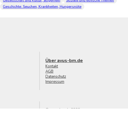
Gesellschaft und Kultur, allgemein
Soziale und ethische Themen
Geschichte: Seuchen, Krankheiten, Hungersnöte
Über avus-bm.de
Kontakt
AGB
Datenschutz
Impressum
© avus-bm.de 2026