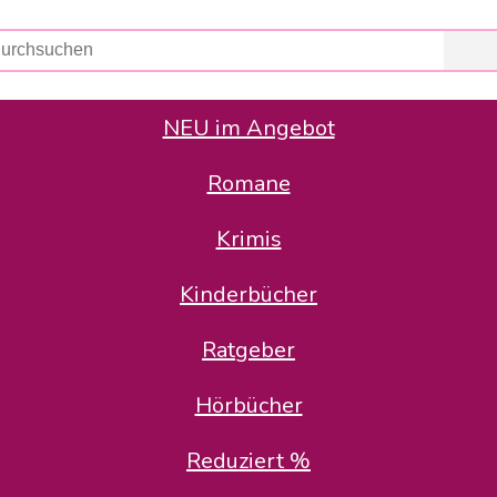
NEU im Angebot
Romane
er Avus Buch & Medien GmbH
 Geschäfte der Avus Buch & Medien GmbH.
Krimis
stätte zurück: Karl-Otto Binder übernimmt die Geschäftsführung.
Gesellschafter, welche die AVUS langfristig begleiten möchten, 
Kinderbücher
sitz in der Schanzenstr. 13, 51063 Köln und führt dort den ope
Ratgeber
en bekannten Rufnummern und E-Mail- Adressen erreichbar.
möchten wir uns bei allen Kunden und Lieferanten bedanken und 
Hörbücher
kverbindung, die Sie selbstverständlich auch auf den kün
Reduziert %
5 | BIC COKSDE33