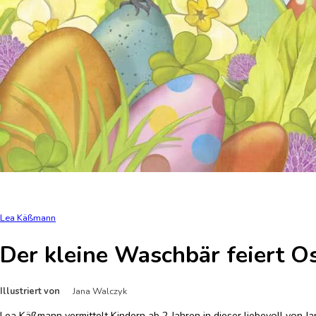
Lea Käßmann
Der kleine Waschbär feiert O
Illustriert von
Jana Walczyk
Lea Käßmann vermittelt Kindern ab 2 Jahren in dieser liebevoll von J