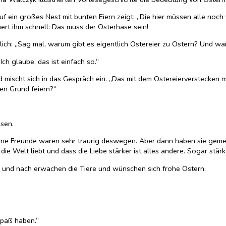
in großes Nest mit bunten Eiern zeigt: „Die hier müssen alle noch ve
rt ihm schnell: Das muss der Osterhase sein!
ich: „Sag mal, warum gibt es eigentlich Ostereier zu Ostern? Und wa
ch glaube, das ist einfach so.“
ischt sich in das Gespräch ein. „Das mit dem Ostereierverstecken mac
en Grund feiern?“
ssen.
 seine Freunde waren sehr traurig deswegen. Aber dann haben sie gemerk
die Welt liebt und dass die Liebe stärker ist alles andere. Sogar stärk
h und nach erwachen die Tiere und wünschen sich frohe Ostern.
Spaß haben.“