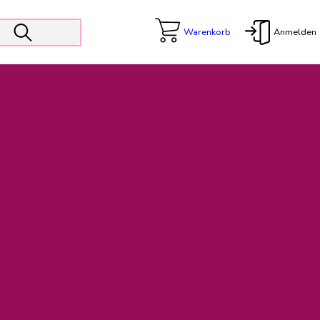
Warenkorb
Anmelden
X
 Er wird unterstützt von den Prokuristen Kerstin Walter und Kai
freut sich das operative Management auf die Weiterentwicklung
rativen Betrieb in gewohntem Umfang fort.
freuen uns auf eine weiterhin konstruktive Zusammenarbeit.
ftigen Rechnungen finden: