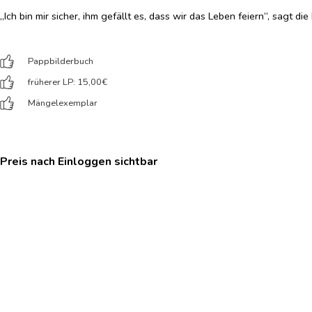
„Ich bin mir sicher, ihm gefällt es, dass wir das Leben feiern“, sagt die 
Pappbilderbuch
früherer LP: 15,00
€
Mängelexemplar
Preis nach Einloggen sichtbar
In den Warenkorb
Verfügbarer Bestand:
73
Verlag:
bene!
Erscheinungsdatum: 2023-02-01
ISBN-13: 9783963402425
Preis inkl. MwSt.
Lieferung nur solange Vorrat reicht!