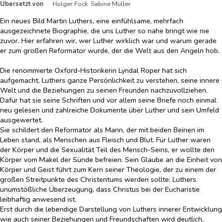
Übersetzt von
Holger Fock Sabine Müller
Ein neues Bild Martin Luthers, eine einfühlsame, mehrfach
ausgezeichnete Biographie, die uns Luther so nahe bringt wie nie
zuvor. Hier erfahren wir, wer Luther wirklich war und warum gerade
er zum großen Reformator wurde, der die Welt aus den Angeln hob.
Die renommierte Oxford-Historikerin Lyndal Roper hat sich
aufgemacht, Luthers ganze Persönlichkeit zu verstehen, seine innere
Welt und die Beziehungen zu seinen Freunden nachzuvollziehen.
Dafür hat sie seine Schriften und vor allem seine Briefe noch einmal
neu gelesen und zahlreiche Dokumente über Luther und sein Umfeld
ausgewertet.
Sie schildert den Reformator als Mann, der mit beiden Beinen im
Leben stand, als Menschen aus Fleisch und Blut. Für Luther waren
der Körper und die Sexualität Teil des Mensch-Seins, er wollte den
Körper vom Makel der Sünde befreien. Sein Glaube an die Einheit von
Körper und Geist führt zum Kern seiner Theologie, der zu einem der
großen Streitpunkte des Christentums werden sollte: Luthers
unumstößliche Überzeugung, dass Christus bei der Eucharistie
leibhaftig anwesend ist.
Erst durch die lebendige Darstellung von Luthers innerer Entwicklung
wie auch seiner Beziehungen und Freundschaften wird deutlich,