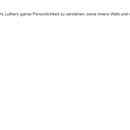
t, Luthers ganze Persönlichkeit zu verstehen, seine innere Welt und 
 und zahlreiche Dokumente über Luther und sein Umfeld ausgewertet.
n stand, als Menschen aus Fleisch und Blut. Für Luther waren der Kör
 und Geist führt zum Kern seiner Theologie, der zu einem der großen
st.
ng wie auch seiner Beziehungen und Freundschaften wird deutlich, w
die Reformation neu entdecken oder erstmals kennen lernen wollen – e
und Farbe.