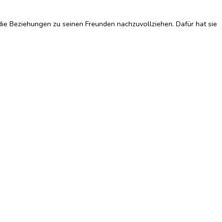
die Beziehungen zu seinen Freunden nachzuvollziehen. Dafür hat sie
per und die Sexualität Teil des Mensch-Seins, er wollte den Körper
 Streitpunkte des Christentums werden sollte: Luthers unumstößliche
arum und wie es zur Reformation kommen konnte.
ine neue Luther-Biographie für unsere Zeit.