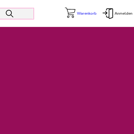
Warenkorb
Anmelden
X
 Er wird unterstützt von den Prokuristen Kerstin Walter und Kai
freut sich das operative Management auf die Weiterentwicklung
rativen Betrieb in gewohntem Umfang fort.
freuen uns auf eine weiterhin konstruktive Zusammenarbeit.
ftigen Rechnungen finden: