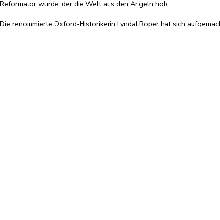
Reformator wurde, der die Welt aus den Angeln hob.
Die renommierte Oxford-Historikerin Lyndal Roper hat sich aufgemach
seine Schriften und vor allem seine Briefe noch einmal neu gelesen
Sie schildert den Reformator als Mann, der mit beiden Beinen im Lebe
vom Makel der Sünde befreien. Sein Glaube an die Einheit von Körper
Überzeugung, dass Christus bei der Eucharistie leibhaftig anwesend i
Erst durch die lebendige Darstellung von Luthers innerer Entwicklu
Eine großartige Lektüre, ein Lesevergnügen für alle, die Luther und 
Opulent ausgestattet mit mehr als 100 Abbildungen in Schwarzweiß 
Softcover
früherer LP: 28,00
€
Mängelexemplar
Preis nach Einloggen sichtbar