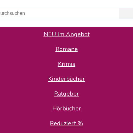
NEU im Angebot
Romane
er Avus Buch & Medien GmbH
 Geschäfte der Avus Buch & Medien GmbH.
Krimis
stätte zurück: Karl-Otto Binder übernimmt die Geschäftsführung.
Gesellschafter, welche die AVUS langfristig begleiten möchten, 
Kinderbücher
sitz in der Schanzenstr. 13, 51063 Köln und führt dort den ope
Ratgeber
en bekannten Rufnummern und E-Mail- Adressen erreichbar.
möchten wir uns bei allen Kunden und Lieferanten bedanken und 
Hörbücher
kverbindung, die Sie selbstverständlich auch auf den kün
Reduziert %
5 | BIC COKSDE33