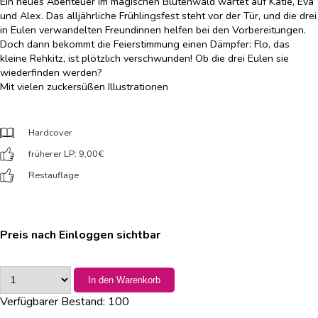
Ein neues Abenteuer im magischen Blütenwald wartet auf Katie, Eva
und Alex. Das alljährliche Frühlingsfest steht vor der Tür, und die drei
in Eulen verwandelten Freundinnen helfen bei den Vorbereitungen.
Doch dann bekommt die Feierstimmung einen Dämpfer: Flo, das
kleine Rehkitz, ist plötzlich verschwunden! Ob die drei Eulen sie
wiederfinden werden?
Mit vielen zuckersüßen Illustrationen
Hardcover
früherer LP: 9,00
€
Restauflage
Preis nach Einloggen sichtbar
In den Warenkorb
Verfügbarer Bestand:
100