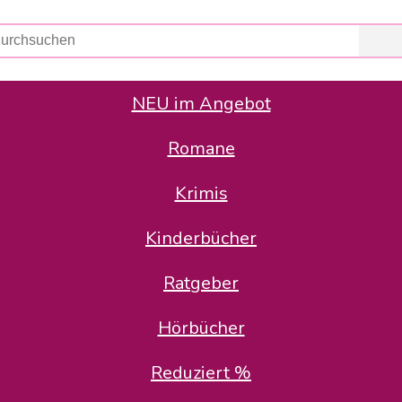
NEU im Angebot
Romane
er Avus Buch & Medien GmbH
 Geschäfte der Avus Buch & Medien GmbH.
Krimis
stätte zurück: Karl-Otto Binder übernimmt die Geschäftsführung.
Gesellschafter, welche die AVUS langfristig begleiten möchten, 
Kinderbücher
sitz in der Schanzenstr. 13, 51063 Köln und führt dort den ope
Ratgeber
en bekannten Rufnummern und E-Mail- Adressen erreichbar.
möchten wir uns bei allen Kunden und Lieferanten bedanken und 
Hörbücher
kverbindung, die Sie selbstverständlich auch auf den kün
Reduziert %
5 | BIC COKSDE33