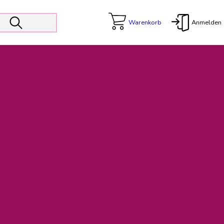
Warenkorb
Anmelden
X
 Er wird unterstützt von den Prokuristen Kerstin Walter und Kai
freut sich das operative Management auf die Weiterentwicklung
rativen Betrieb in gewohntem Umfang fort.
freuen uns auf eine weiterhin konstruktive Zusammenarbeit.
ftigen Rechnungen finden: