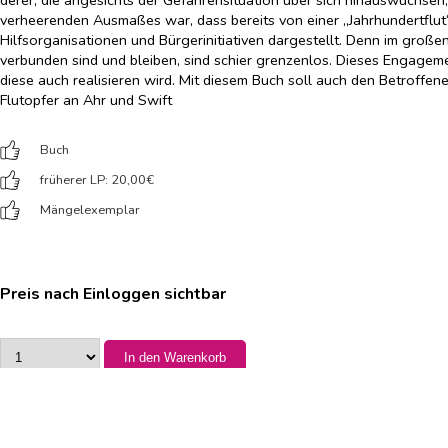
verheerenden Ausmaßes war, dass bereits von einer „Jahrhundertfl
Hilfsorganisationen und Bürgerinitiativen dargestellt. Denn im groß
verbunden sind und bleiben, sind schier grenzenlos. Dieses Engage
diese auch realisieren wird. Mit diesem Buch soll auch den Betroff
Flutopfer an Ahr und Swift
Buch
früherer LP: 20,00
€
Mängelexemplar
Preis nach Einloggen sichtbar
In den Warenkorb
Verfügbarer Bestand:
19
Verlag:
Lempertz Edition und Verlagsbuchhandlung
Erscheinungsdatum: 2022-10-18