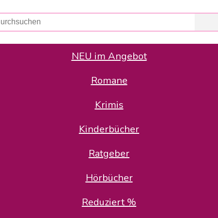
NEU im Angebot
Romane
er Avus Buch & Medien GmbH
 Geschäfte der Avus Buch & Medien GmbH.
Krimis
stätte zurück: Karl-Otto Binder übernimmt die Geschäftsführung.
Gesellschafter, welche die AVUS langfristig begleiten möchten, 
Kinderbücher
sitz in der Schanzenstr. 13, 51063 Köln und führt dort den ope
Ratgeber
en bekannten Rufnummern und E-Mail- Adressen erreichbar.
möchten wir uns bei allen Kunden und Lieferanten bedanken und 
Hörbücher
kverbindung, die Sie selbstverständlich auch auf den kün
Reduziert %
5 | BIC COKSDE33