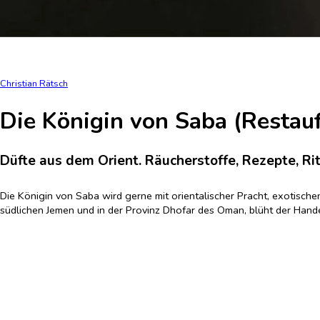
Christian Rätsch
Die Königin von Saba (Restau
Düfte aus dem Orient. Räucherstoffe, Rezepte, Ri
Die Königin von Saba wird gerne mit orientalischer Pracht, exotisch
südlichen Jemen und in der Provinz Dhofar des Oman, blüht der Handel
Räucherwerk ist ein traditionelles Kulturgut aus vorislamischen Zeit
bis in den paläolithischen Schamanismus. In diesem Buch werden die w
durch einleitende Kapitel zur Räucherkultur, viele Rezepte für Räuche
Hardcover
früherer LP: 27,00
€