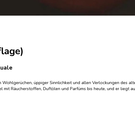
flage)
tuale
en Wohlgerüchen, üppiger Sinnlichkeit und allen Verlockungen des alt
 mit Räucherstoffen, Duftölen und Parfüms bis heute, und er liegt au
en, das auf die heidnischen Araber zurückgeht. Die heidnischen Kultur
ichtigsten Räucherstoffe, die im Orient traditionell benutzt werden,
rrituale und persönliche Erlebnisse mit orientalischem Räucherwerk.