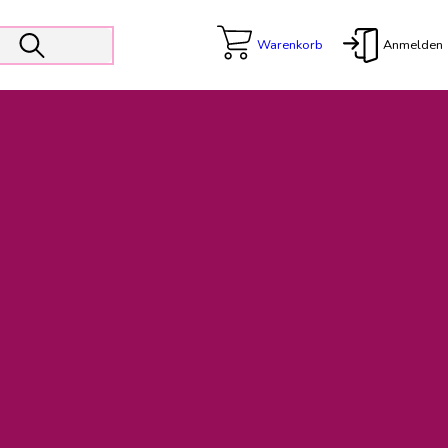
Warenkorb
Anmelden
X
 Er wird unterstützt von den Prokuristen Kerstin Walter und Kai
freut sich das operative Management auf die Weiterentwicklung
rativen Betrieb in gewohntem Umfang fort.
freuen uns auf eine weiterhin konstruktive Zusammenarbeit.
ftigen Rechnungen finden: