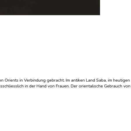
en Orients in Verbindung gebracht. Im antiken Land Saba, im heutigen
sschliesslich in der Hand von Frauen. Der orientalische Gebrauch von
elemente, die bis heute überlebt haben, zeigen sogar eine Verbindung
 in ausführlichen Monografien dargestellt. Abgerundet wird das Buch