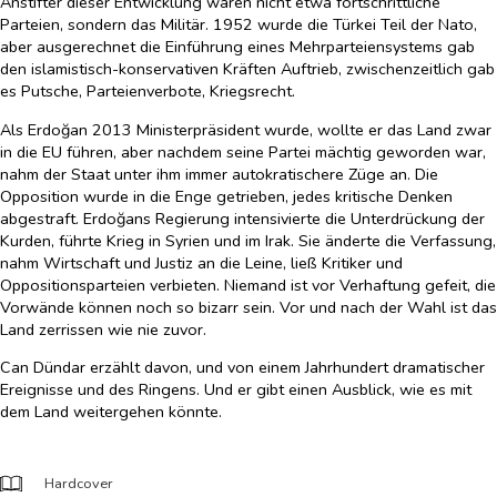
Anstifter dieser Entwicklung waren nicht etwa fortschrittliche
Parteien, sondern das Militär. 1952 wurde die Türkei Teil der Nato,
aber ausgerechnet die Einführung eines Mehrparteiensystems gab
den islamistisch-konservativen Kräften Auftrieb, zwischenzeitlich gab
es Putsche, Parteienverbote, Kriegsrecht.
Als Erdoğan 2013 Ministerpräsident wurde, wollte er das Land zwar
in die EU führen, aber nachdem seine Partei mächtig geworden war,
nahm der Staat unter ihm immer autokratischere Züge an. Die
Opposition wurde in die Enge getrieben, jedes kritische Denken
abgestraft. Erdoğans Regierung intensivierte die Unterdrückung der
Kurden, führte Krieg in Syrien und im Irak. Sie änderte die Verfassung,
nahm Wirtschaft und Justiz an die Leine, ließ Kritiker und
Oppositionsparteien verbieten. Niemand ist vor Verhaftung gefeit, die
Vorwände können noch so bizarr sein. Vor und nach der Wahl ist das
Land zerrissen wie nie zuvor.
Can Dündar erzählt davon, und von einem Jahrhundert dramatischer
Ereignisse und des Ringens. Und er gibt einen Ausblick, wie es mit
dem Land weitergehen könnte.
Hardcover