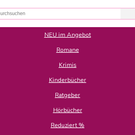
NEU im Angebot
Romane
er Avus Buch & Medien GmbH
 Geschäfte der Avus Buch & Medien GmbH.
Krimis
stätte zurück: Karl-Otto Binder übernimmt die Geschäftsführung.
Gesellschafter, welche die AVUS langfristig begleiten möchten, 
Kinderbücher
sitz in der Schanzenstr. 13, 51063 Köln und führt dort den ope
Ratgeber
en bekannten Rufnummern und E-Mail- Adressen erreichbar.
möchten wir uns bei allen Kunden und Lieferanten bedanken und 
Hörbücher
kverbindung, die Sie selbstverständlich auch auf den kün
Reduziert %
5 | BIC COKSDE33