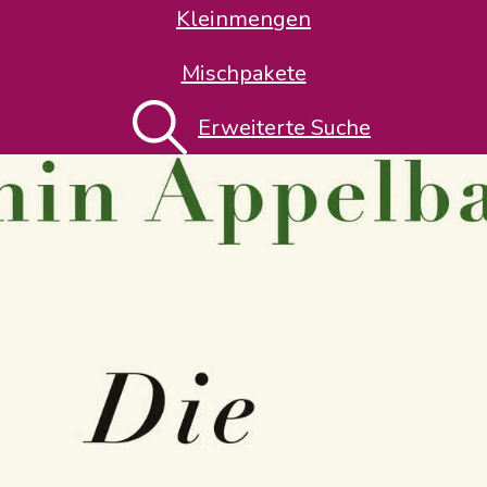
Kleinmengen
Mischpakete
Erweiterte Suche