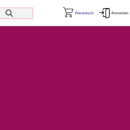
Warenkorb
Anmelden
X
 Er wird unterstützt von den Prokuristen Kerstin Walter und Kai
freut sich das operative Management auf die Weiterentwicklung
rativen Betrieb in gewohntem Umfang fort.
freuen uns auf eine weiterhin konstruktive Zusammenarbeit.
ftigen Rechnungen finden: